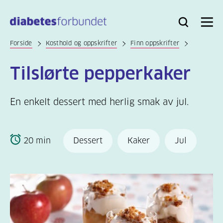
Til
hovedinnhold
Bli
Logg
Søk
Meny
medlem
inn
Forside
Kosthold og oppskrifter
Finn oppskrifter
Tilslørte pepperkaker
En enkelt dessert med herlig smak av jul.
20 min
Dessert
Kaker
Jul