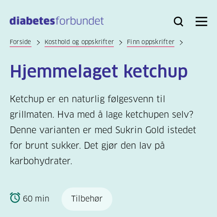
Til
hovedinnhold
Bli
Logg
Søk
Meny
medlem
inn
Forside
Kosthold og oppskrifter
Finn oppskrifter
Hjemmelaget ketchup
Ketchup er en naturlig følgesvenn til
grillmaten. Hva med å lage ketchupen selv?
Denne varianten er med Sukrin Gold istedet
for brunt sukker. Det gjør den lav på
karbohydrater.
60 min
Tilbehør