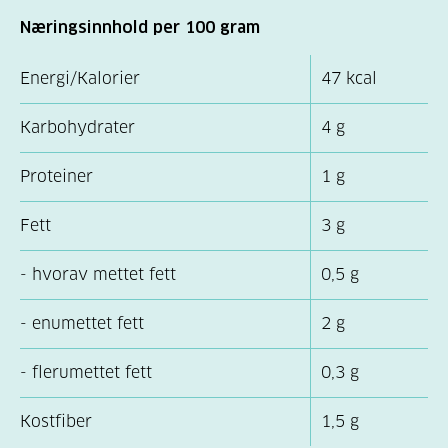
Næringsinnhold per 100 gram
Energi/Kalorier
47 kcal
Karbohydrater
4 g
Proteiner
1 g
Fett
3 g
- hvorav mettet fett
0,5 g
- enumettet fett
2 g
- flerumettet fett
0,3 g
Kostfiber
1,5 g