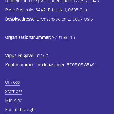
Diabeteslinjen:
Spør Diabeteslinjen 815 21 948
Post:
Postboks 6442, Etterstad, 0605 Oslo
Besøksadresse:
Brynsengveien 2, 0667 Oslo
Organisasjonsnummer:
970169113
Vipps en gave:
02160
Kontonummer for donasjoner:
5005.05.85481
Om oss
Støtt oss
Min side
For tillitsvalgte