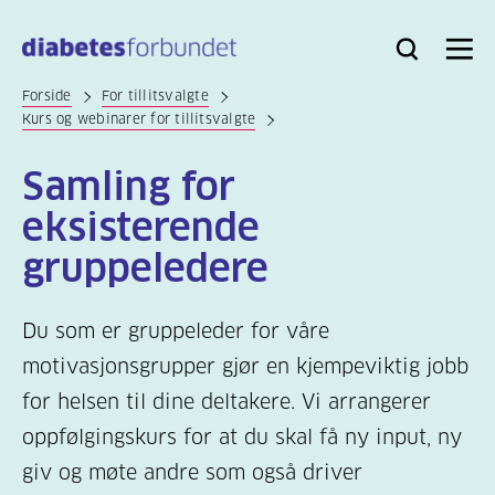
Til
hovedinnhold
Bli
Logg
Søk
Meny
medlem
inn
Forside
For tillitsvalgte
Kurs og webinarer for tillitsvalgte
Samling for
eksisterende
gruppeledere
Du som er gruppeleder for våre
motivasjonsgrupper gjør en kjempeviktig jobb
for helsen til dine deltakere. Vi arrangerer
oppfølgingskurs for at du skal få ny input, ny
giv og møte andre som også driver