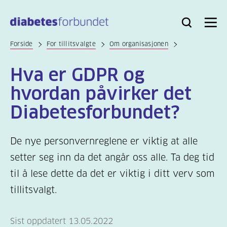
Til
hovedinnhold
Bli
Logg
Søk
Meny
medlem
inn
Forside
For tillitsvalgte
Om organisasjonen
Hva er GDPR og
hvordan påvirker det
Diabetesforbundet?
De nye personvernreglene er viktig at alle
setter seg inn da det angår oss alle. Ta deg tid
til å lese dette da det er viktig i ditt verv som
tillitsvalgt.
Sist oppdatert 13.05.2022