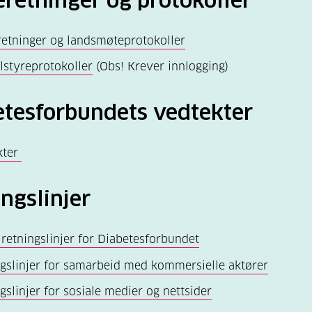
retninger og protokoller
etninger og landsmøteprotokoller
lstyreprotokoller
(Obs! Krever innlogging)
etesforbundets vedtekter
kter
ngslinjer
 retningslinjer for Diabetesforbundet
gslinjer for samarbeid med kommersielle aktører
gslinjer for sosiale medier og nettsider