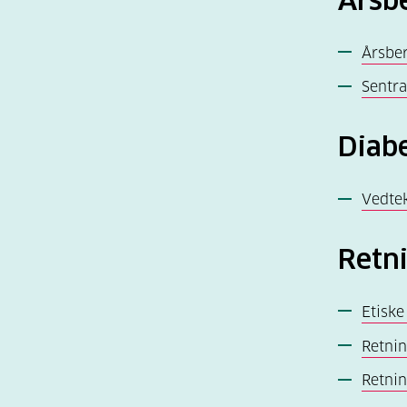
Årsbe
Årsber
Sentra
Diab
Vedte
Retni
Etiske
Retnin
Retnin