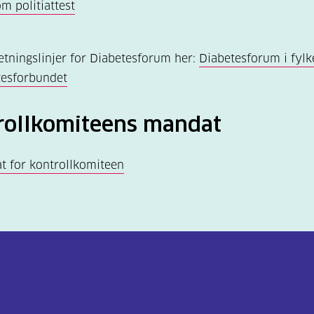
m politiattest
etningslinjer for Diabetesforum her:
Diabetesforum i fylke
tesforbundet
rollkomiteens mandat
t for kontrollkomiteen