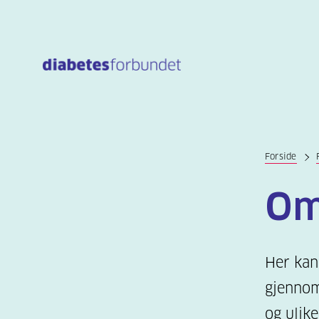
Til
hovedinnhold
Forside
Om
Her kan
gjennom
og ulike