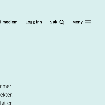
li medlem
Logg inn
Søk
Meny
ammer
ekter,
lgt er