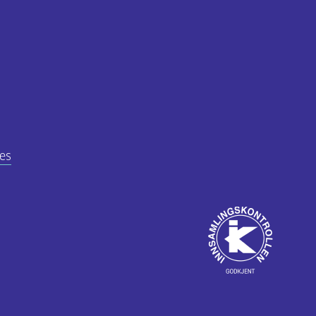
es
Godkjent
av
ube
Innsamlingskontrol