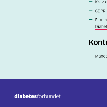
Krav o
GDPR
Finn r
Diabe
Kont
Manda