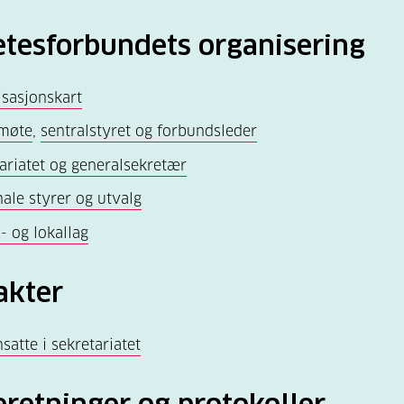
etesforbundets organisering
sasjonskart
møte
,
sentralstyret og forbundsleder
ariatet og generalsekretær
ale styrer og utvalg
- og lokallag
akter
nsatte i sekretariatet