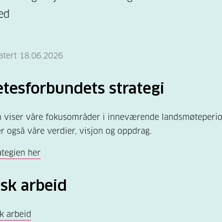
ed
atert 18.06.2026
tesforbundets strategi
n viser våre fokusområder i inneværende landsmøteperi
r også våre verdier, visjon og oppdrag.
ategien her
isk arbeid
sk arbeid