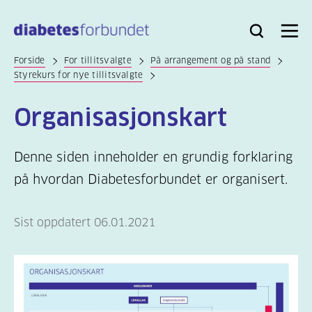
Til
hovedinnhold
Bli
Logg
Søk
Meny
medlem
inn
Forside
For tillitsvalgte
På arrangement og på stand
Styrekurs for nye tillitsvalgte
Organisasjonskart
Denne siden inneholder en grundig forklaring
på hvordan Diabetesforbundet er organisert.
Sist oppdatert 06.01.2021