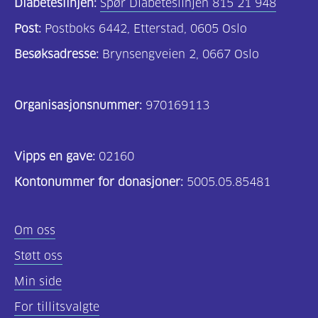
Diabeteslinjen:
Spør Diabeteslinjen 815 21 948
Post:
Postboks 6442, Etterstad, 0605 Oslo
Besøksadresse:
Brynsengveien 2, 0667 Oslo
Organisasjonsnummer:
970169113
Vipps en gave:
02160
Kontonummer for donasjoner:
5005.05.85481
Om oss
Støtt oss
Min side
For tillitsvalgte