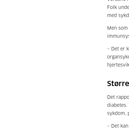
Folk unde
med sykdo
Men som m
immunsys
– Det er 
organsykd
hjertesvik
Større
Det rappo
diabetes.
sykdom, p
– Det kan