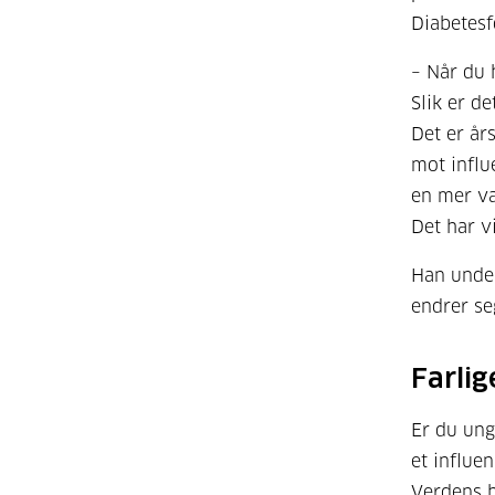
Diabetesf
– Når du 
Slik er d
Det er års
mot influ
en mer va
Det har vi
Han under
endrer seg
Farlig
Er du ung
et influe
Verdens h