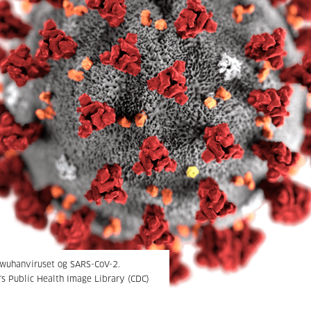
t wuhanviruset og SARS-CoV-2.
n's Public Health Image Library (CDC)