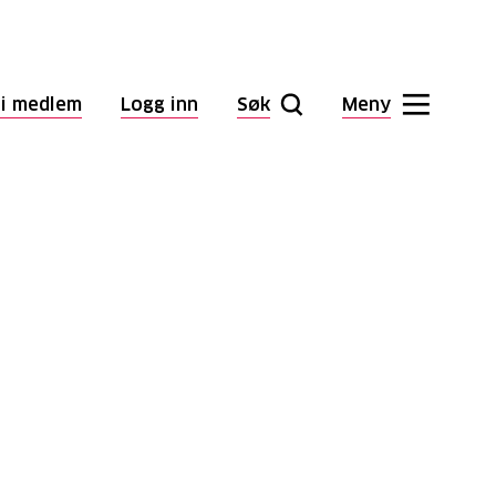
li medlem
Logg inn
Søk
Meny