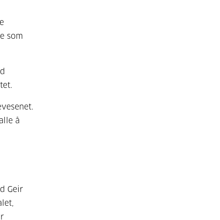
re
 de som
ed
tet.
evesenet.
alle å
d Geir
let,
or