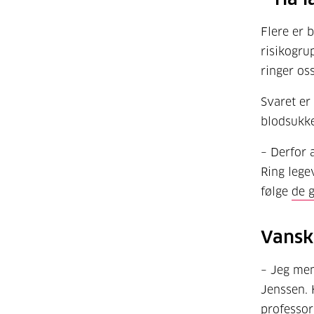
Flere er 
risikogru
ringer os
Svaret er
blodsukke
– Derfor a
Ring legev
følge
de g
Vansk
– Jeg men
Jenssen. 
professor