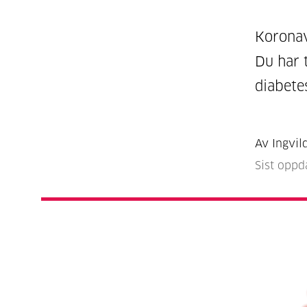
Koronav
Du har t
diabete
Av Ingvil
Sist oppd