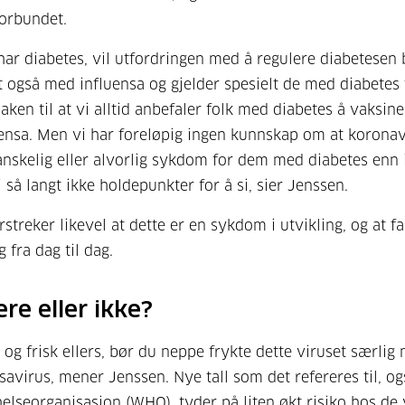
orbundet.
har diabetes, vil utfordringen med å regulere diabetesen b
et også med influensa og gjelder spesielt de med diabetes 
aken til at vi alltid anbefaler folk med diabetes å vaksin
ensa. Men vi har foreløpig ingen kunnskap om at koronav
nskelig eller alvorlig sykdom for dem med diabetes enn 
 så langt ikke holdepunkter for å si, sier Jenssen.
streker likevel at dette er en sykdom i utvikling, og at fa
 fra dag til dag.
ere eller ikke?
 og frisk ellers, bør du neppe frykte dette viruset særlig
nsavirus, mener Jenssen. Nye tall som det refereres til, o
elseorganisasjon (WHO), tyder på liten økt risiko hos de 