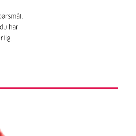
pørsmål.
 du har
lig.