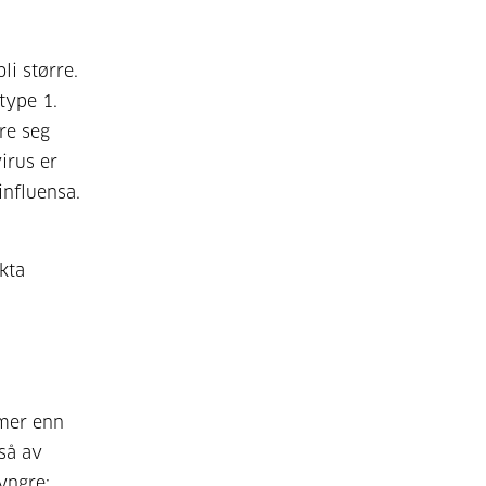
li større.
type 1.
ere seg
irus er
influensa.
kta
 mer enn
gså av
yngre: