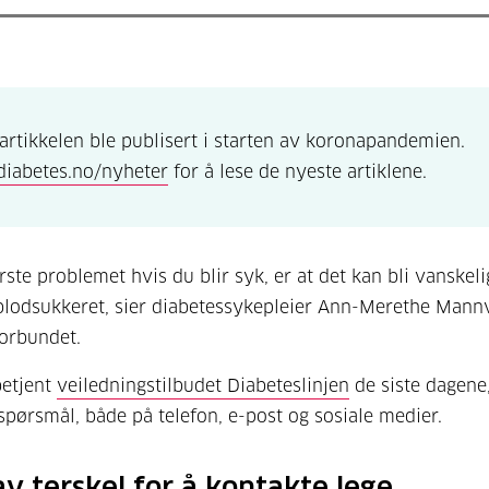
artikkelen ble publisert i starten av koronapandemien.
diabetes.no/nyheter
for å lese de nyeste artiklene.
rste problemet hvis du blir syk, er at det kan bli vanskeli
blodsukkeret, sier diabetessykepleier Ann-Merethe Mannv
orbundet.
betjent
veiledningstilbudet Diabeteslinjen
de siste dagene
e spørsmål, både på telefon, e-post og sosiale medier.
av terskel for å kontakte lege