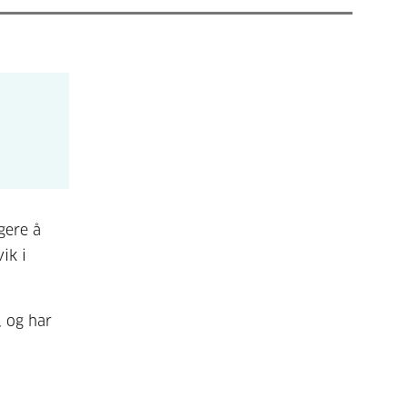
gere å
ik i
, og har