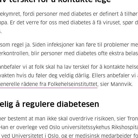
bekymret, fordi personer med diabetes er definert å tilhø
ppa. Er det verre for oss med diabetes å få viruset, spør
s.
 som regel ja. Siden infeksjoner kan føre til problemer m
rkontrollen, blir personer med diabetes ofte ekstra belas
nbefaler vi at folk skal ha lav terskel for å kontakte hels
akten hvis du føler deg veldig dårlig. Ellers anbefaler vi 
enerelle rådene fra Folkehelseinstituttet
, sier Mannvik.
elig å regulere diabetesen
er bestemt at man ikke skal overdrive risikoen, sier Tron
Han er overlege ved Oslo universitetssykehus Rikshospita
 ved Universitetet i Oslo, og er medisinsk medarbeider f