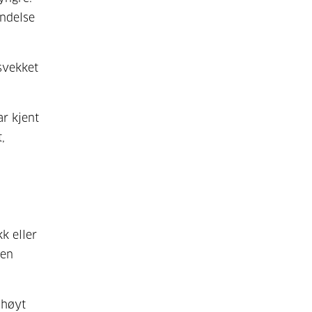
indelse
svekket
ar kjent
,
k eller
nen
 høyt