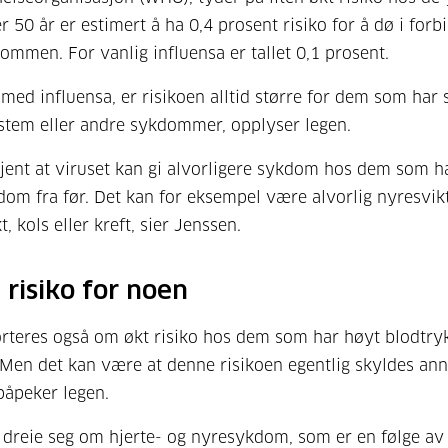
r 50 år er estimert å ha 0,4 prosent risiko for å dø i forb
mmen. For vanlig influensa er tallet 0,1 prosent.
ed influensa, er risikoen alltid større for dem som har 
tem eller andre sykdommer, opplyser legen.
kjent at viruset kan gi alvorligere sykdom hos dem som h
om fra før. Det kan for eksempel være alvorlig nyresvikt
t, kols eller kreft, sier Jenssen.
 risiko for noen
rteres også om økt risiko hos dem som har høyt blodtryk
 Men det kan være at denne risikoen egentlig skyldes an
åpeker legen.
 dreie seg om hjerte- og nyresykdom, som er en følge av