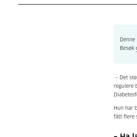
Denne 
Besøk
– Det stø
regulere 
Diabetesf
Hun har 
fått fler
– Ha l