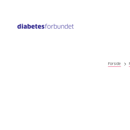
Til
hovedinnhold
Forside