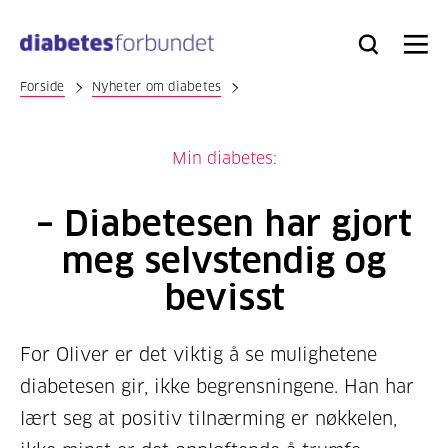
Til
hovedinnhold
Bli
Logg
Søk
Meny
medlem
inn
Forside
Nyheter om diabetes
Min diabetes:
– Diabetesen har gjort
meg selvstendig og
bevisst
For Oliver er det viktig å se mulighetene
diabetesen gir, ikke begrensningene. Han har
lært seg at positiv tilnærming er nøkkelen,