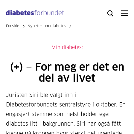
Til
hovedinnhold
Bli
Logg
Søk
Meny
medlem
inn
Forside
Nyheter om diabetes
Min diabetes:
(+) − For meg er det en
del av livet
Juristen Siri ble valgt inn i
Diabetesforbundets sentralstyre i oktober. En
engasjert stemme som helst holder egen
diabetes litt i bakgrunnen. Siri har også fått
kjenne på kroppen hvor sterkt det uventede