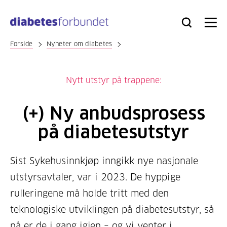
Til
hovedinnhold
Bli
Logg
Søk
Meny
medlem
inn
Forside
Nyheter om diabetes
Nytt utstyr på trappene:
(+) Ny anbudsprosess
på diabetesutstyr
Sist Sykehusinnkjøp inngikk nye nasjonale
utstyrsavtaler, var i 2023. De hyppige
rulleringene må holde tritt med den
teknologiske utviklingen på diabetesutstyr, så
nå er de i gang igjen – og vi venter i