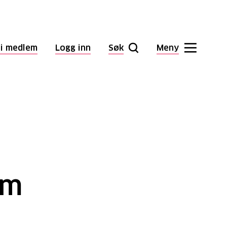
li medlem
Logg inn
Søk
Meny
om