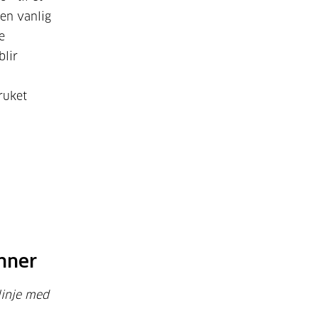
 en vanlig
e
blir
ruket
nner
linje med