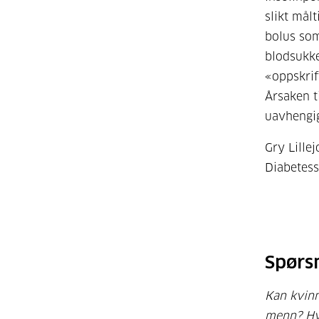
slikt målt
bolus som
blodsukke
«oppskrif
Årsaken t
uavhengi
Gry Lillej
Diabetess
Spørs
Kan kvinn
menn? Hv