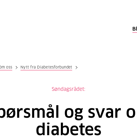
B
Om oss
Nytt fra Diabetesforbundet
Søndagsrådet:
pørsmål og svar 
diabetes