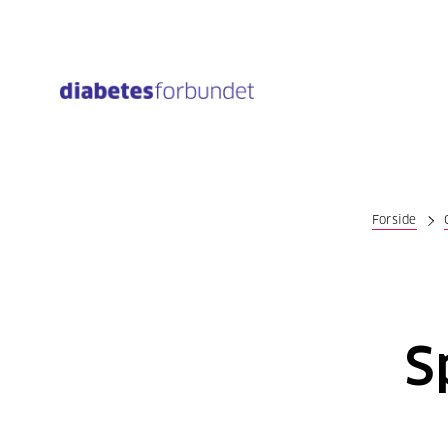
Til
hovedinnhold
Forside
S