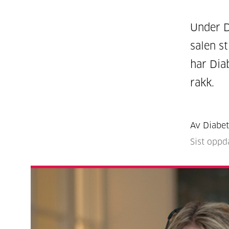
Under D
salen s
har Dia
rakk.
Av Diabet
Sist oppd