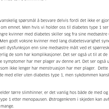
 vanskelig spørsmål å besvare delvis fordi det ikke er gjo
 om emnet. Men hvis vi holder oss til diabetes type 1 ser
 yngre kvinner med diabetes skiller seg fra sine medsøstre
 Men godt voksne kvinner med lang diabetesvarighet syn
ell dysfunksjon enn sine medsøstre målt ved et spørres
ærlig de som har komplikasjoner. Det ser også ut til at d
e symptomer har mer plager av denne art. Det ser også ut
som ikke lenger har menstruasjon har mer plager. Dette 
de med eller uten diabetes type 1, men sykdommen kans
jelder tørre slimhinner, er det vanlig hos både de med og
type 1 etter menopausen. Østrogenkrem i skjeden kan av
 mange.