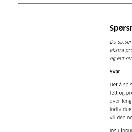
Spørs
Du spiser
ekstra pro
og evt hv
Svar:
Det å spi
fett og p
over leng
individue
vil den n
Insulinpu