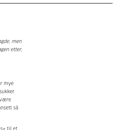
engde, men
agen etter,
der mye
dsukker
 være
nsett så
» til et