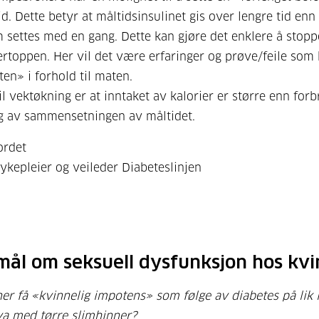
id. Dette betyr at måltidsinsulinet gis over lengre tid enn
 settes med en gang. Dette kan gjøre det enklere å stopp
rtoppen. Her vil det være erfaringer og prøve/feile som 
ten» i forhold til maten.
il vektøkning er at inntaket av kalorier er større enn forb
g av sammensetningen av måltidet.
ordet
ykepleier og veileder Diabeteslinjen
mål om seksuell dysfunksjon hos kvi
er få «kvinnelig impotens» som følge av diabetes på lik 
a med tørre slimhinner?