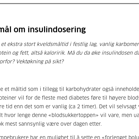
mål om insulindosering
 et ekstra stort kveldsmåltid i festlig lag, vanlig karbom
tein og fett, altså kaloririk. Må du da øke insulindosen d
orfor? Vektøkning på sikt?
se et måltid som i tillegg til karbohydrater også innehol
roteiner vil for de fleste med diabetes føre til høyere blo
re tid enn det som er vanlig (ca 2 timer). Det vil selvsagt
lt hvor lenge denne «blodsukkertoppen» vil vare, men ua
ok mest sannsynlig være over dagen etter.
mpebrukere har en mulighet til å sette en «forlenget bolus