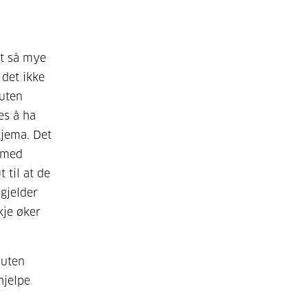
rt så mye
 det ikke
 uten
es å ha
kjema. Det
e med
 til at de
gjelder
kje øker
 uten
hjelpe