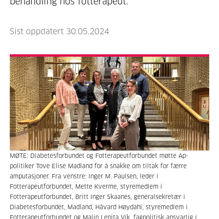
behandling hos fotterapeut.
Sist oppdatert 30.05.2024
MØTE: Diabetesforbundet og Fotterapeutforbundet møtte Ap-
politiker Tove Elise Madland for å snakke om tiltak for færre
amputasjoner. Fra venstre: Inger M. Paulsen, leder i
Fotterapeutforbundet, Mette Kverme, styremedlem i
Fotterapeutforbundet, Britt Inger Skaanes, generalsekretær i
Diabetesforbundet, Madland, Håvard Høydahl, styremedlem i
Fotterapeutforbundet og Malin Lenita Vik, fagpolitisk ansvarlig i