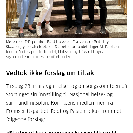
Møte med FrP-poltiker Bård Hoksrud. Fra venstre Britt Inger
Skaanes, generalsekretær i Diabetesforbundet, Inger M. Paulsen,
leder i Fotterapeutforbundet, Hoksrud og Håvard Høydahl,
styremedlem i Fotterapeutforbundet.
Vedtok ikke forslag om tiltak
Tirsdag 28. mai avga helse- og omsorgskomiteen på
Stortinget sin innstilling til Nasjonal helse- og
samhandlingsplan.
Komiteens medlemmer fra
Fremskrittspartiet, Rødt og Pasientfokus fremmet
følgende forslag:
«Stortinget ber regjeringen komme tilbake til