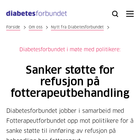
Til
hovedinnhold
Bli
Logg
Søk
Meny
medlem
inn
Forside
Om oss
Nytt fra Diabetesforbundet
Diabetesforbundet i møte med politikere:
Sanker støtte for
refusjon på
fotterapeutbehandling
Diabetesforbundet jobber i samarbeid med
Fotterapeutforbundet opp mot politikere for å
sanke støtte til innføring av refusjon på