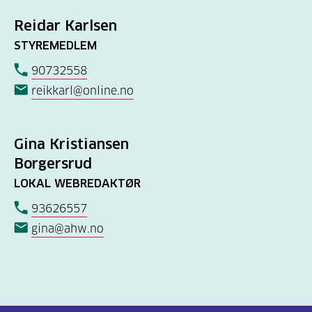
Reidar Karlsen
STYREMEDLEM
90732558
reikkarl@online.no
Gina Kristiansen
Borgersrud
LOKAL WEBREDAKTØR
93626557
gina@ahw.no