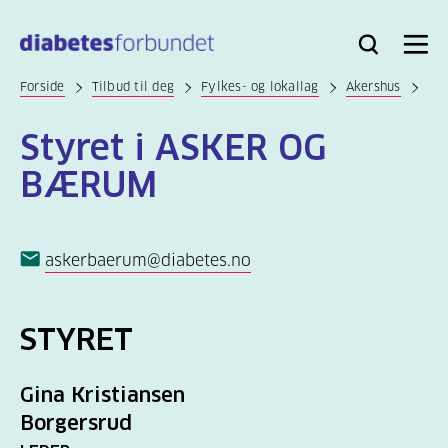
Til
hovedinnhold
Bli
Logg
Søk
Meny
medlem
inn
Forside
Tilbud til deg
Fylkes- og lokallag
Akershus
Styret i ASKER OG
BÆRUM
askerbaerum@diabetes.no
STYRET
Gina Kristiansen
Borgersrud