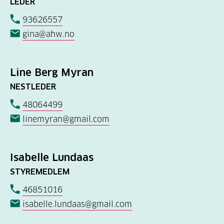
LEDER
93626557
gina@ahw.no
Line Berg Myran
NESTLEDER
48064499
linemyran@gmail.com
Isabelle Lundaas
STYREMEDLEM
46851016
isabelle.lundaas@gmail.com