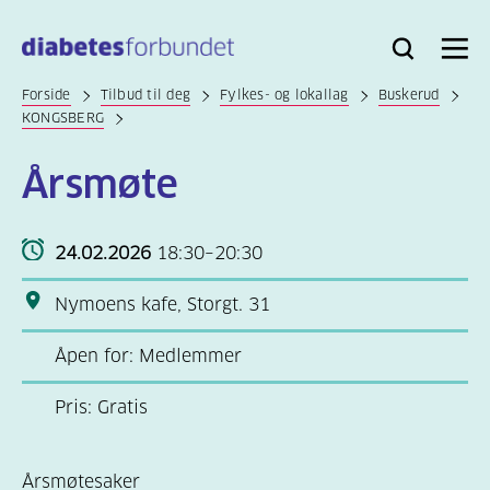
Til
hovedinnhold
Bli
Logg
Søk
Meny
medlem
inn
Forside
Tilbud til deg
Fylkes- og lokallag
Buskerud
KONGSBERG
Årsmøte
24.02.2026
18:30–20:30
Nymoens kafe, Storgt. 31
Åpen for: Medlemmer
Pris: Gratis
Årsmøtesaker