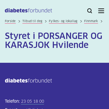
Til
hovedinnhold
Bli
Logg
Søk
Meny
medlem
inn
Forside
Tilbud til deg
Fylkes- og lokallag
Finnmark
Styret i PORSANGER OG
KARASJOK Hvilende
Telefon:
23 05 18 00