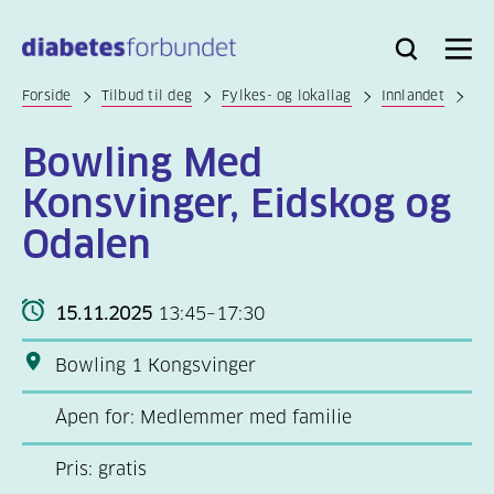
Til
hovedinnhold
Bli
Logg
Søk
Meny
medlem
inn
Forside
Tilbud til deg
Fylkes- og lokallag
Innlandet
Bowling Med
Konsvinger, Eidskog og
Odalen
15.11.2025
13:45–17:30
Bowling 1 Kongsvinger
Åpen for: Medlemmer med familie
Pris: gratis