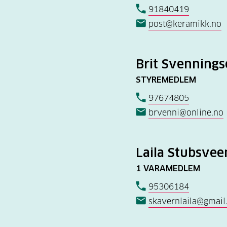
91840419
post@keramikk.no
Brit Svenning
STYREMEDLEM
97674805
brvenni@online.no
Laila Stubsve
1 VARAMEDLEM
95306184
skavernlaila@gmail