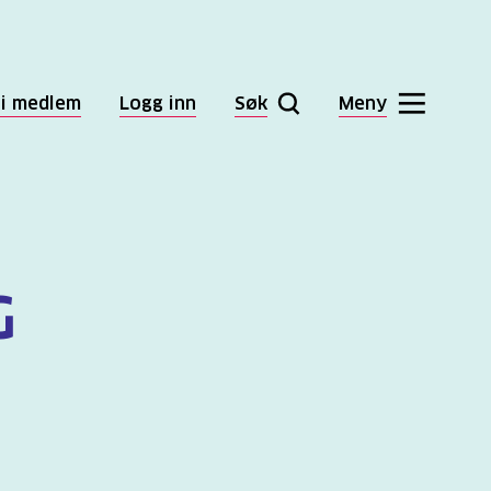
li medlem
Logg inn
Søk
Meny
G