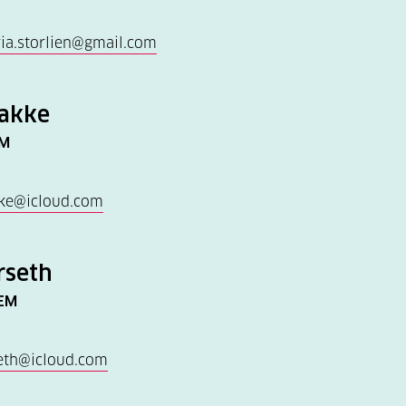
ria.storlien@gmail.com
Bakke
EM
ke@icloud.com
rseth
EM
seth@icloud.com