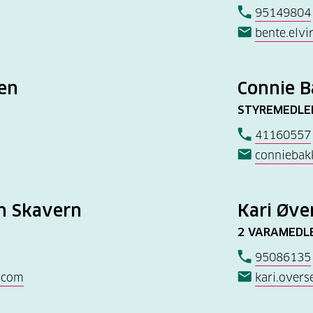
95149804
bente.elvi
sen
Connie 
STYREMEDL
41160557
conniebak
en Skavern
Kari Øve
2 VARAMEDL
95086135
.com
kari.over