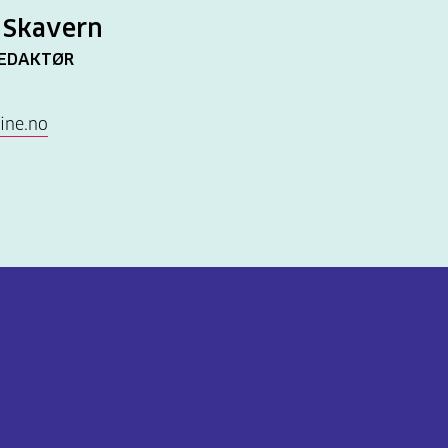
 Skavern
EDAKTØR
ine.no