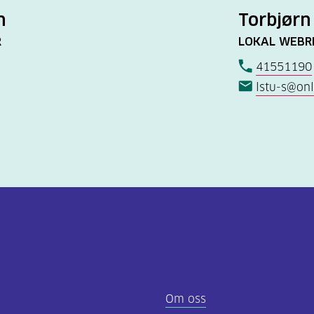
n
Torbjørn
R
LOKAL WEBR
41551190
lstu-s@onl
Om oss