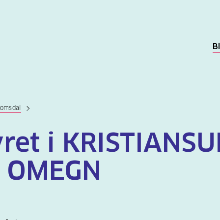
B
Romsdal
yret i KRISTIANS
 OMEGN