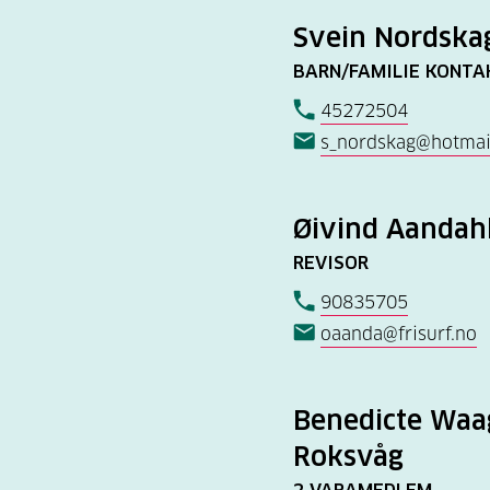
Svein Nordska
BARN/FAMILIE KONTA
45272504
s_nordskag@hotmai
Øivind Aandah
REVISOR
90835705
oaanda@frisurf.no
Benedicte Waa
Roksvåg
2 VARAMEDLEM