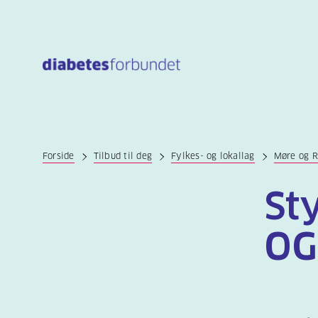
Til
hovedinnhold
Forside
Tilbud til deg
Fylkes- og lokallag
Møre og 
St
OG