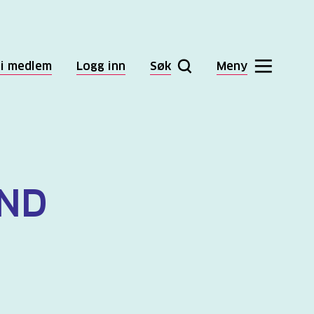
li medlem
Logg inn
Søk
Meny
UND