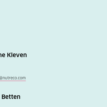
rne Kleven
en@nutreco.com
 Betten