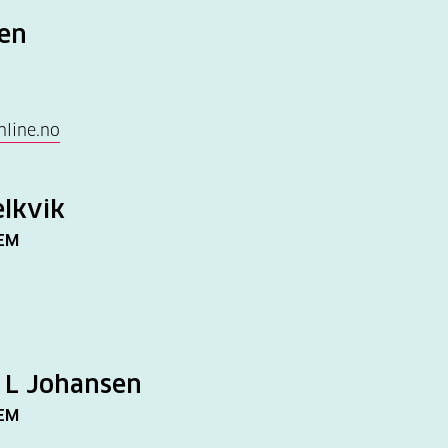
sen
nline.no
elkvik
EM
 L Johansen
EM