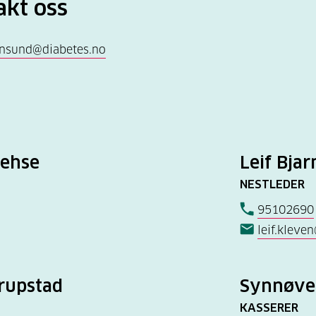
akt oss
ansund@diabetes.no
Gehse
Leif Bja
NESTLEDER
95102690
leif.klev
rupstad
Synnøve
KASSERER