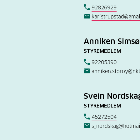
92826929
karistrupstad@gmai
Anniken Simsø
STYREMEDLEM
92205390
anniken.storoy@nkt
Svein Nordska
STYREMEDLEM
45272504
s_nordskag@hotmai