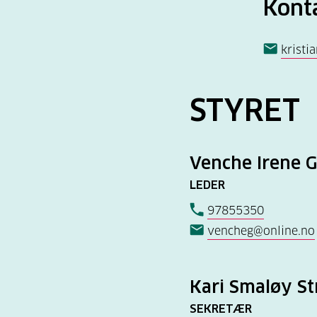
Kont
kristi
STYRET
Venche Irene 
LEDER
97855350
vencheg@online.no
Kari Smaløy St
SEKRETÆR