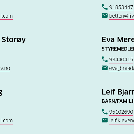
91853447
l.com
betten@li
 Storøy
Eva Mere
STYREMEDL
93440415
v.no
eva_braad
g
Leif Bja
BARN/FAMIL
95102690
l.com
leif.klev