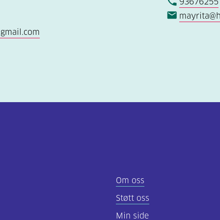
93676255
mayrita@h
@gmail.com
Om oss
Støtt oss
Min side