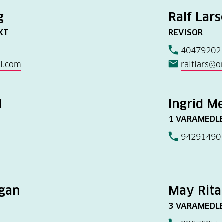
g
Ralf Lar
KT
REVISOR
40479202
l.com
ralflars@o
l
Ingrid M
1 VARAMEDL
94291490
gan
May Rita
3 VARAMEDL