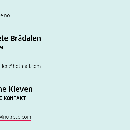
ve.no
te Brådalen
EM
alen@hotmail.com
rne Kleven
IE KONTAKT
en@nutreco.com