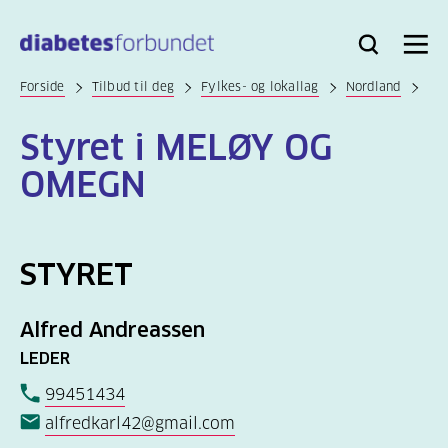
Til
hovedinnhold
Bli
Logg
Søk
Meny
medlem
inn
Forside
Tilbud til deg
Fylkes- og lokallag
Nordland
Styret i MELØY OG
OMEGN
STYRET
Alfred Andreassen
LEDER
99451434
alfredkarl42@gmail.com