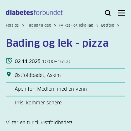
Til
hovedinnhold
Bli
Logg
Søk
Meny
medlem
inn
Forside
Tilbud til deg
Fylkes- og lokallag
Østfold
Bading og lek - pizza
02.11.2025
10:00–16:00
Østfoldbadet, Askim
Åpen for: Medlem med en venn
Pris: kommer senere
Vi tar en tur til Østfoldbadet!