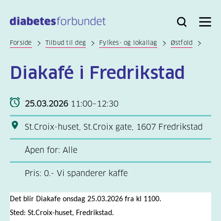
Til
hovedinnhold
Bli
Logg
Søk
Meny
medlem
inn
Forside
Tilbud til deg
Fylkes- og lokallag
Østfold
Diakafé i Fredrikstad
25.03.2026
11:00–12:30
St.Croix-huset, St.Croix gate, 1607 Fredrikstad
Åpen for: Alle
Pris: 0.- Vi spanderer kaffe
Det blir Diakafe onsdag 25.03.2026 fra kl 1100.
Sted: St.Croix-huset, Fredrikstad.