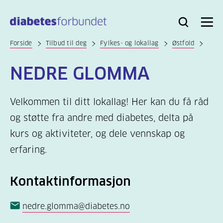
Til
hovedinnhold
Bli
Logg
Søk
Meny
medlem
inn
Forside
Tilbud til deg
Fylkes- og lokallag
Østfold
NEDRE GLOMMA
Velkommen til ditt lokallag! Her kan du få råd
og støtte fra andre med diabetes, delta på
kurs og aktiviteter, og dele vennskap og
erfaring.
Kontaktinformasjon
nedre.glomma@diabetes.no