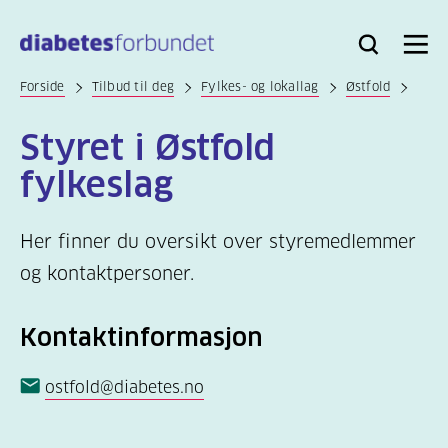
Til
hovedinnhold
Bli
Logg
Søk
Meny
medlem
inn
Forside
Tilbud til deg
Fylkes- og lokallag
Østfold
Styret i Østfold
fylkeslag
Her finner du oversikt over styremedlemmer
og kontaktpersoner.
Kontaktinformasjon
ostfold@diabetes.no