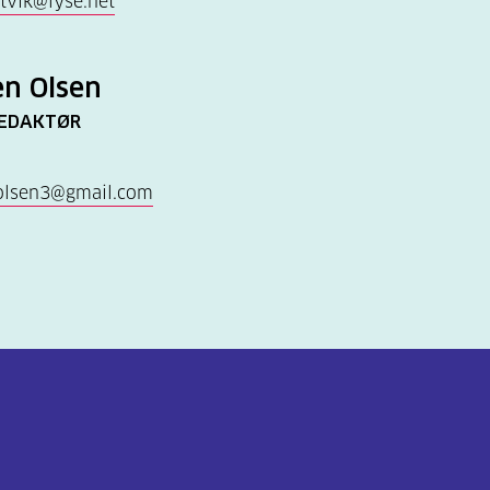
otvik@lyse.net
n Olsen
EDAKTØR
olsen3@gmail.com