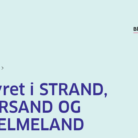
B
yret i STRAND,
RSAND OG
ELMELAND