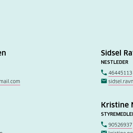
en
Sidsel R
NESTLEDER
46445113
mail.com
sidsel.ra
Kristine
STYREMEDL
90526937