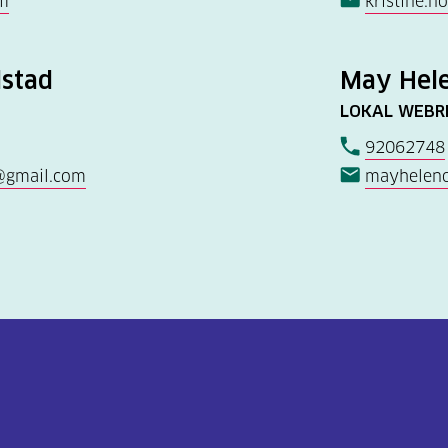
m
kristine.n
dstad
May Hele
LOKAL WEBR
92062748
@gmail.com
mayhelen