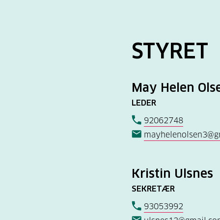
STYRET
May Helen Ols
LEDER
92062748
mayhelenolsen3@g
Kristin Ulsnes
SEKRETÆR
93053992