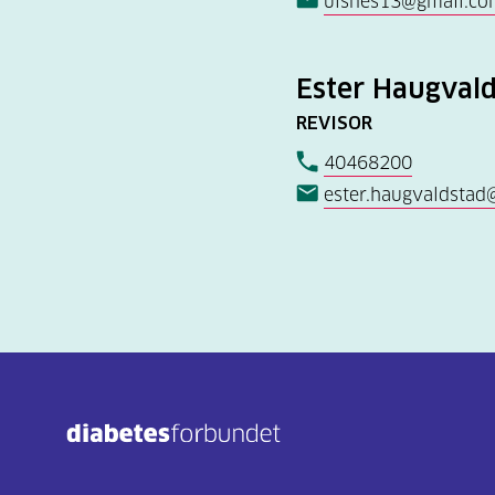
ulsnes13@gmail.co
Ester Haugval
REVISOR
40468200
ester.haugvaldstad