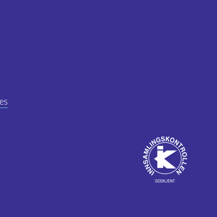
es
Godkjent
av
ube
Innsamlingskontrol