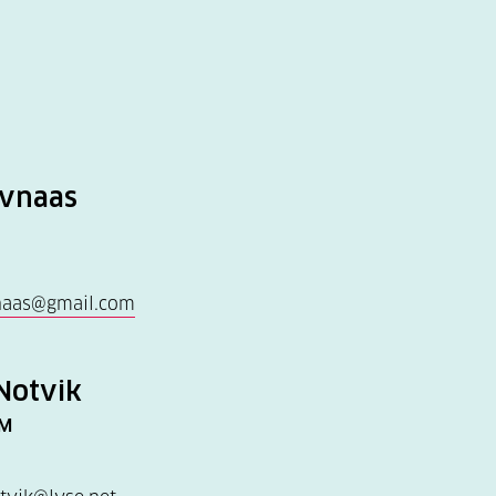
avnaas
vnaas@gmail.com
 Notvik
EM