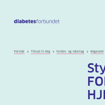
Til
hovedinnhold
Forside
Tilbud til deg
Fylkes- og lokallag
Rogaland
St
FO
HJ