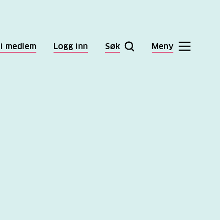
li medlem
Logg inn
Søk
Meny