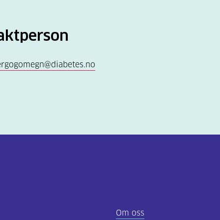
aktperson
ergogomegn@diabetes.no
Om oss