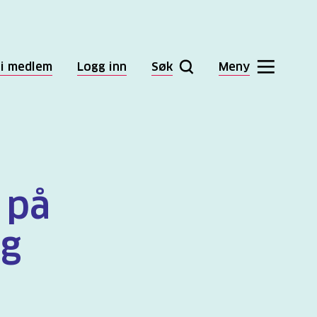
li medlem
Logg inn
Søk
Meny
 på
rg