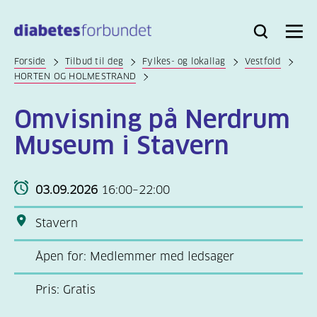
Til
hovedinnhold
Bli
Logg
Søk
Meny
medlem
inn
Forside
Tilbud til deg
Fylkes- og lokallag
Vestfold
HORTEN OG HOLMESTRAND
Omvisning på Nerdrum
Museum i Stavern
03.09.2026
16:00–22:00
Stavern
Åpen for: Medlemmer med ledsager
Pris: Gratis