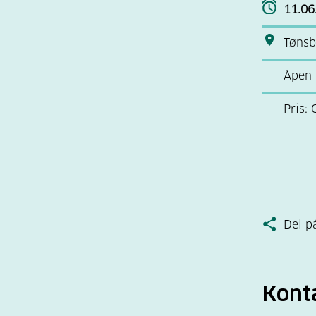
11.06
Tønsb
Åpen f
Pris: 
Del p
Kont