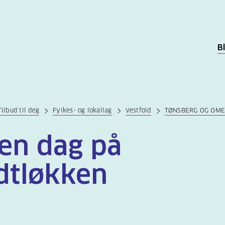
B
Tilbud til deg
Fylkes- og lokallag
Vestfold
TØNSBERG OG OM
en dag på
dtløkken