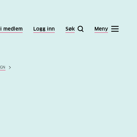
li medlem
Logg inn
Søk
Meny
EGN