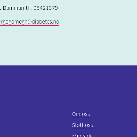
tt Damman tlf. 98421379
ergogomegn@diabetes.no
Om oss
Støtt oss
Min side