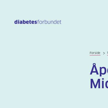
Til
hovedinnhold
Forside
Åp
Mi