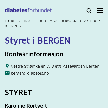
Til
hovedinnhold
Bli
Logg
Søk
Meny
medlem
inn
Forside
Tilbud til deg
Fylkes- og lokallag
Vestland
BERGEN
Styret i BERGEN
Kontaktinformasjon
Vestre Strømkaien 7, 3 etg. Aasegården Bergen
bergen@diabetes.no
STYRET
Karoline Rørtveit