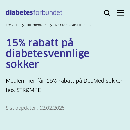
Til
hovedinnhold
Bli
Logg
Søk
Meny
medlem
inn
Forside
Bli medlem
Medlemsrabatter
15% rabatt på
diabetesvennlige
sokker
Medlemmer får 15% rabatt på DeoMed sokker
hos STRØMPE
Sist oppdatert 12.02.2025