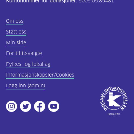
Kontonummer for donasjoner:
5005.05.85481
Om oss
Støtt oss
Min side
For tillitsvalgte
Fylkes- og lokallag
Informasjonskapsler/Cookies
Logg inn (admin)
Godkjent
av
Instagram
Twitter
Facebook
Youtube
Innsamlingsko