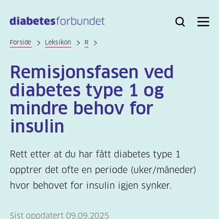
Til
hovedinnhold
Bli
Logg
Søk
Meny
medlem
inn
Forside
Leksikon
R
Remisjonsfasen ved
diabetes type 1 og
mindre behov for
insulin
Rett etter at du har fått diabetes type 1
opptrer det ofte en periode (uker/måneder)
hvor behovet for insulin igjen synker.
Sist oppdatert 09.09.2025