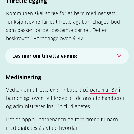
Tilrettelegging
Kommunen skal sørge for at barn med nedsatt
funksjonsevne får et tilrettelagt barnehagetilbud
som passer for det bestemte barnet. Det er
beskrevet i
Barnehageloven § 37
.
Les mer om tilrettelegging
Tilrettelegging kan bety mye forskjellig, og det
er derfor viktig at man finner ut hva det
Medisinering
bestemte barnet trenger for å kunne ha
Vedtak om tilrettelegging basert på
paragraf 37
i
en
tilnærmet
lik barnehagedag som de andre
barnehageloven, vil kreve at de ansatte håndterer
barna i barnehagen.
og administrerer insulin til diabetes.
Et barn med diabetes vil
for
Det er opp til barnehagen og foreldrene til barn
eksempel
trenge
hjelp
blant annet
i
med diabetes å avtale hvordan
forbindelse med måltider;
regne ut