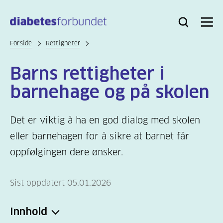
Til
hovedinnhold
Bli
Logg
Søk
Meny
medlem
inn
Forside
Rettigheter
Barns rettigheter i
barnehage og på skolen
Det er viktig å ha en god dialog med skolen
eller barnehagen for å sikre at barnet får
oppfølgingen dere ønsker.
Sist oppdatert 05.01.2026
Innhold