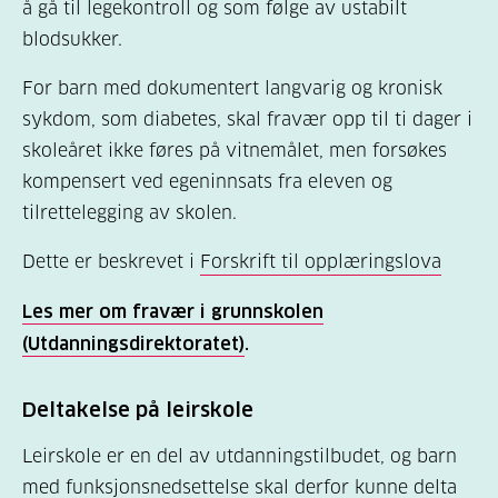
å gå til legekontroll og som følge av ustabilt
Det er også laget en mal for avtale om
blodsukker.
medisinering mellom foreldre og skole,
For barn med dokumentert langvarig og kronisk
barnehage eller SFO og tre ulike skjemaer.
sykdom, som diabetes, skal fravær opp til ti dager i
Avtale om medisinering av barn i barnehage
skoleåret ikke føres på vitnemålet, men forsøkes
og skole/SFO
kompensert ved egeninnsats fra eleven og
tilrettelegging av skolen.
Skjema for medisinoversikt
Dette er beskrevet i
Forskrift til opplæringslova
Skjema for utlevering av medisiner fra
barnehage til barnet og fra skole/SFO til
Les mer om fravær i grunnskolen
eleven
(Utdanningsdirektoratet)
.
Skjema for mottak av medisiner fra foresatte
til barnehage og skole/SFO
Deltakelse på leirskole
Leirskole er en del av utdanningstilbudet, og barn
med funksjonsnedsettelse skal derfor kunne delta