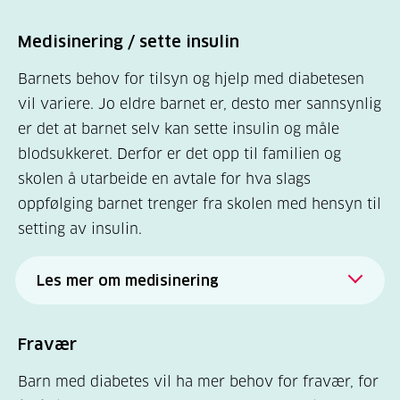
Medisinering / sette insulin
Barnets behov for tilsyn og hjelp med diabetesen
vil variere. Jo eldre barnet er, desto mer sannsynlig
er det at barnet selv kan sette insulin og måle
blodsukkeret. Derfor er det opp til familien og
skolen å utarbeide en avtale for hva slags
oppfølging barnet trenger fra skolen med hensyn til
setting av insulin.
Les mer om medisinering
Helse- og omsorgsdepartementet og
Kunnskapsdepartementet har utarbeidet
Fravær
en
rutinebeskrivelse for legemiddelhåndtering
Barn med diabetes vil ha mer behov for fravær, for
i barnehage, skole og SFO
(februar 2012).