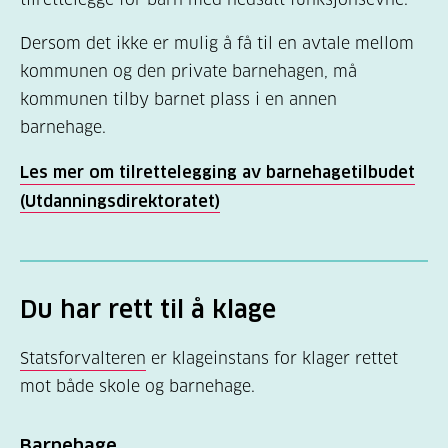
sakkyndig, og kommunen
Avtale om medisinering av barn i barnehage
innhenter
en
legeerklæring som informerer
og skole/SFO
Dersom det ikke er mulig å få til en avtale mellom
om at barnet har diabetes.
kommunen og den private barnehagen, må
Skjema for medisinoversikt
kommunen tilby barnet plass i en annen
Når
kommunen har fattet vedtak om
Skjema for utlevering av medisiner fra
barnehage.
tilrettelegging for et barn, har
barnehage til barnet og fra skole/SFO til
k
ommunen
også
plikt
til å tilrettelegge
Les mer om tilrettelegging av barnehagetilbudet
eleven
for
dette barnet
slik at det kan få en
tilnærmet
(Utdanningsdirektoratet)
Skjema for mottak av medisiner fra foresatte
lik hverdag i
barnehag
en.
til barnehage og skole/SFO
Les mer om det formelle rundt tilrettlegging
her
Les mer om barnehagens ansvar
Du har rett til å klage
på
Kunnskapsdepartementets temasider om
barnehager
.
Statsforvalteren
er klageinstans for klager rettet
mot både skole og barnehage.
Barnehage