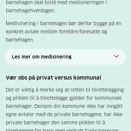
barnehagen skal bistå med medisineringen i
karbohydrater og å sette riktig mengde
barnehagehverdagen.
insulin
.
Et tiltak fra kommunen kan
være
ekstra bemanning fordi barnet må ha
Medisinering i barnehagen bør derfor bygge på en
tett oppfølging av voksne.
konkret avtale mellom foreldre/foresatte og
barnehagen.
Formelt skjer tilrettelegging slik:
Kommunen
fatter vedtak om tilrettel
egging
av
Les mer om medisinering
barnehagetilbudet for hvert enkelt barn med
Helse- og omsorgsdepartementet og
nedsatt funksjonsevne.
Kunnskapsdepartementet har utarbeidet
Vær obs på privat versus kommunal
Det er kommunen som er ansvarlig for å
en
rutinebeskrivelse for legemiddelhåndtering
Det er viktig å merke seg at retten til tilrettelegging
innhente den informasjonen og
i barnehage, skole og SFO
(februar 2012).
og plikten til å tilrettelegge gjelder for kommunale
dokumentasjonen de trenger for å fatte
Det er også laget en mal for avtale om
barnehager. Dersom din kommune ikke har inngått
vedtaket. En
sakkyndig
skal vurderer om
medisinering mellom foreldre og skole,
egne avtaler med de private barnehagene, har ikke
barnet har nedsatt funksjonsevne
. For barn
barnehage eller SFO og tre ulike skjemaer.
private barnehager den samme plikten til å
med diabetes kan det være en lege som er
tilrettelegge for barn med nedsatt funksjonsevne.