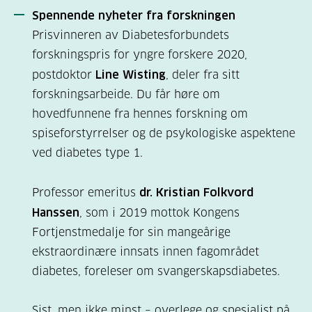
Spennende nyheter fra forskningen
Prisvinneren av Diabetesforbundets
forskningspris for yngre forskere 2020,
postdoktor
Line Wisting
, deler fra sitt
forskningsarbeide. Du får høre om
hovedfunnene fra hennes forskning om
spiseforstyrrelser og de psykologiske aspektene
ved diabetes type 1.
Professor emeritus
dr. Kristian Folkvord
Hanssen
, som i 2019 mottok Kongens
Fortjenstmedalje for sin mangeårige
ekstraordinære innsats innen fagområdet
diabetes, foreleser om svangerskapsdiabetes.
Sist, men ikke minst – overlege og spesialist på