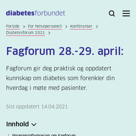
Til
hovedinnhold
Bli
Logg
Søk
Meny
medlem
inn
Forside
For helsepersonell
Konferanser
Diabetesforum 2021
Fagforum 28.-29. april:
Fagforum gir deg praktisk og oppdatert
kunnskap om diabetes som forenkler din
hverdag i møte med pasienter.
Sist oppdatert 14.04.2021
Innhold
Programinformasjon om Fagforum