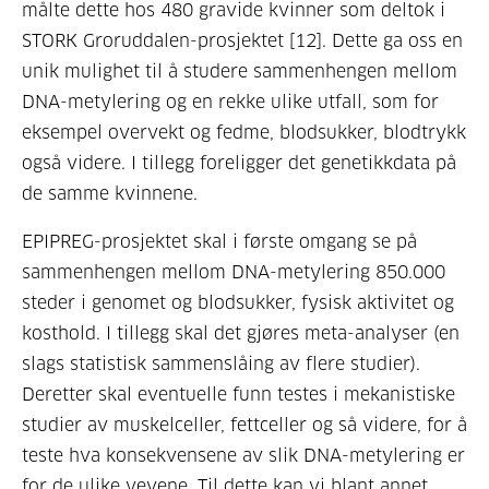
målte dette hos 480 gravide kvinner som deltok i
STORK Groruddalen-prosjektet [12]. Dette ga oss en
unik mulighet til å studere sammenhengen mellom
DNA-metylering og en rekke ulike utfall, som for
eksempel overvekt og fedme, blodsukker, blodtrykk
også videre. I tillegg foreligger det genetikkdata på
de samme kvinnene.
EPIPREG-prosjektet skal i første omgang se på
sammenhengen mellom DNA-metylering 850.000
steder i genomet og blodsukker, fysisk aktivitet og
kosthold. I tillegg skal det gjøres meta-analyser (en
slags statistisk sammenslåing av flere studier).
Deretter skal eventuelle funn testes i mekanistiske
studier av muskelceller, fettceller og så videre, for å
teste hva konsekvensene av slik DNA-metylering er
for de ulike vevene. Til dette kan vi blant annet