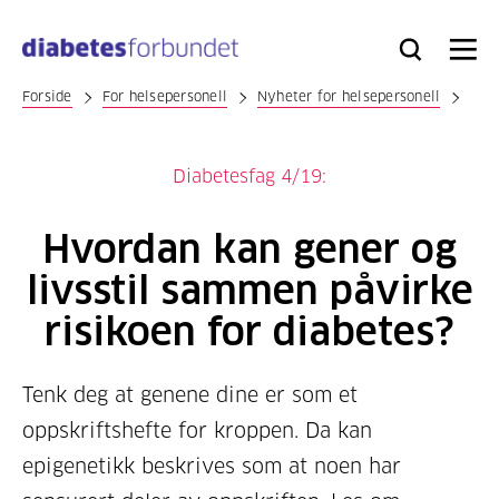
Til
hovedinnhold
Bli
Logg
Søk
Meny
medlem
inn
Forside
For helsepersonell
Nyheter for helsepersonell
Diabetesfag 4/19:
Hvordan kan gener og
livsstil sammen påvirke
risikoen for diabetes?
Tenk deg at genene dine er som et
oppskriftshefte for kroppen. Da kan
epigenetikk beskrives som at noen har