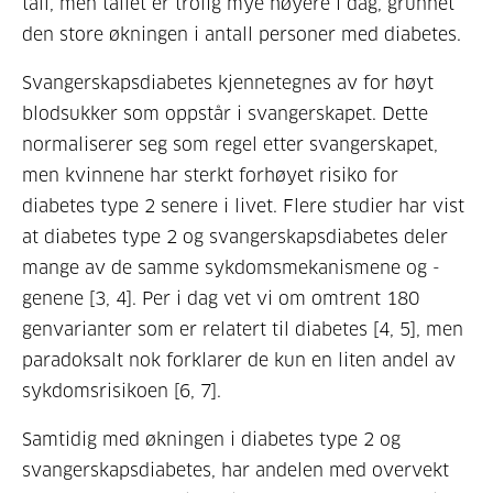
tall, men tallet er trolig mye høyere i dag, grunnet
den store økningen i antall personer med diabetes.
Svangerskapsdiabetes kjennetegnes av for høyt
blodsukker som oppstår i svangerskapet. Dette
normaliserer seg som regel etter svangerskapet,
men kvinnene har sterkt forhøyet risiko for
diabetes type 2 senere i livet. Flere studier har vist
at diabetes type 2 og svangerskapsdiabetes deler
mange av de samme sykdomsmekanismene og -
genene [3, 4]. Per i dag vet vi om omtrent 180
genvarianter som er relatert til diabetes [4, 5], men
paradoksalt nok forklarer de kun en liten andel av
sykdomsrisikoen [6, 7].
Samtidig med økningen i diabetes type 2 og
svangerskapsdiabetes, har andelen med overvekt