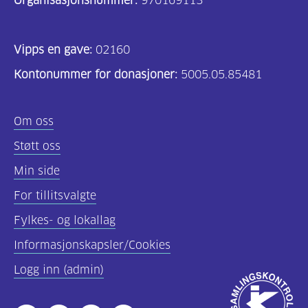
Organisasjonsnummer:
970169113
(29)
Bakverk
Vipps en gave:
(54)
02160
Kontonummer for donasjoner:
Drikke
5005.05.85481
(9)
Om oss
Suppe
(43)
Støtt oss
Frokost
Min side
(4)
For tillitsvalgte
Lunsj
Fylkes- og lokallag
og
Informasjonskapsler/Cookies
frokost
Logg inn (admin)
(105)
Godkjent
Mellommåltid