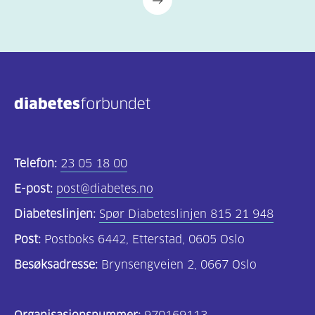
Middagsrett
(244)
Tilbehør
(72)
Salater
(47)
Forretter
Telefon:
23 05 18 00
(25)
E-post:
post@diabetes.no
Småretter
Diabeteslinjen:
Spør Diabeteslinjen 815 21 948
(118)
Post:
Postboks 6442, Etterstad, 0605 Oslo
Dessert
Besøksadresse:
Brynsengveien 2, 0667 Oslo
(41)
Kaker