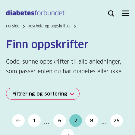
Til
hovedinnhold
Bli
Logg
Søk
Meny
medlem
inn
Forside
Kosthold og oppskrifter
Finn oppskrifter
Gode, sunne oppskrifter til alle anledninger,
som passer enten du har diabetes eller ikke.
Filtrering og sortering
Filtrering
Alle
1
6
7
8
25
(524)