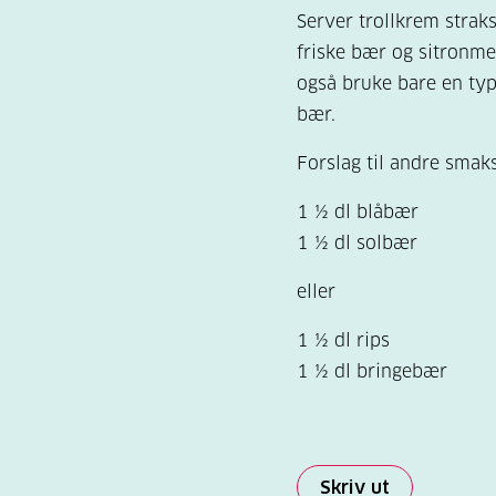
Server trollkrem strak
friske bær og sitronme
også bruke bare en typ
bær.
Forslag til andre smak
1 ½ dl blåbær
1 ½ dl solbær
eller
1 ½ dl rips
1 ½ dl bringebær
Skriv ut