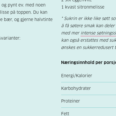
s og pynt ev. med noen
1 kvast sitronmelisse
lisse på toppen. Du kan
* Sukrin er ikke like søtt 
e bær, og gjerne halvtinte
å få søtere smak kan deler 
med mer
intense søtningss
svarianter:
kan også erstattes med suk
ønskes en sukkerredusert t
Næringsinnhold per porsj
Energi/Kalorier
Karbohydrater
Proteiner
Fett