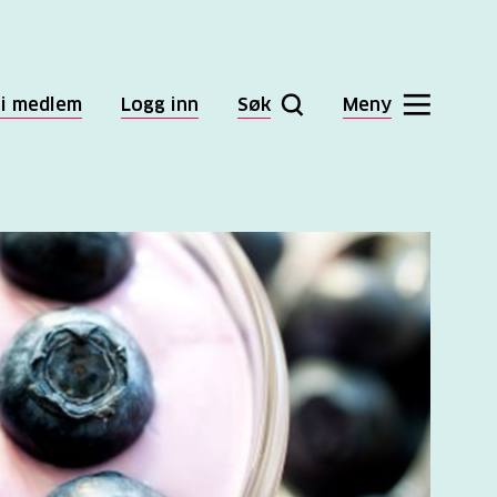
li medlem
Logg inn
Søk
Meny