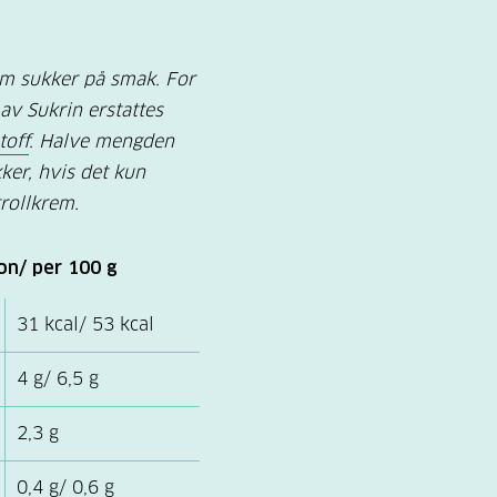
som sukker på smak. For
av Sukrin erstattes
toff
. Halve mengden
ker, hvis det kun
rollkrem.
on/ per 100 g
31 kcal/ 53 kcal
4 g/ 6,5 g
2,3 g
0,4 g/ 0,6 g