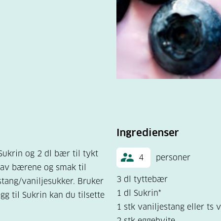
Ingredienser
ukrin og 2 dl bær til tykt
4
personer
 av bærene og smak til
3 dl tyttebær
stang/vaniljesukker. Bruker
1 dl Sukrin*
gg til Sukrin kan du tilsette
1 stk vaniljestang eller ts 
2 stk eggehvite