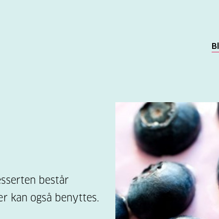
B
esserten består
ær kan også benyttes.