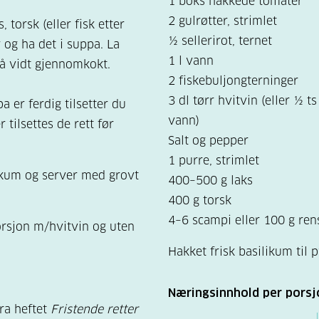
1 boks hakkede tomater
2 gulrøtter, strimlet
, torsk (eller fisk etter
½ sellerirot, ternet
 og ha det i suppa. La
1 l vann
 så vidt gjennomkokt.
2 fiskebuljongterninger
3 dl tørr hvitvin (eller ½ t
 er ferdig tilsetter du
vann)
 tilsettes de rett før
Salt og pepper
1 purre, strimlet
ikum og server med grovt
400–500 g laks
400 g torsk
4–6 scampi eller 100 g ren
rsjon m/hvitvin og uten
Hakket frisk basilikum til 
Næringsinnhold per porsj
fra heftet
Fristende retter