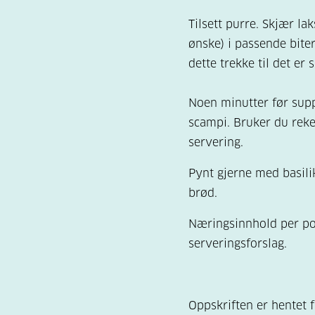
Tilsett purre. Skjær laks
ønske) i passende biter
dette trekke til det er
Noen minutter før suppa
scampi. Bruker du reker
servering.
Pynt gjerne med basil
brød.
Næringsinnhold per po
serveringsforslag.
Oppskriften er hentet 