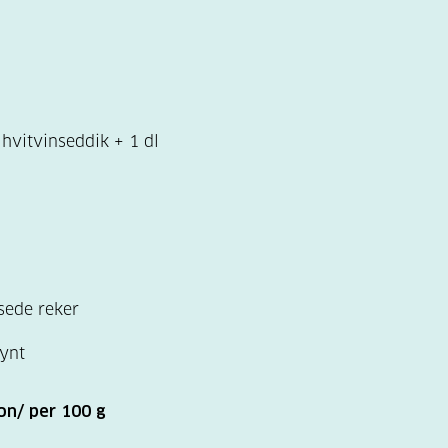
s hvitvinseddik + 1 dl
sede reker
pynt
on/ per 100 g