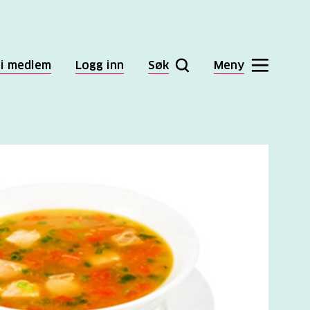
li medlem
Logg inn
Søk
Meny