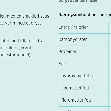
50 g revet parmesan
Næringsinnhold per porsj
ien med en smakfull saus
nde varm med et dryss
Energi/Kalorier
Karbohydrater
entet med tillatelse fra
r frukt og grønt -
Proteiner
abetesforbundet).
Fett
- hvorav mettet fett
- enumettet fett
- flerumettet fett