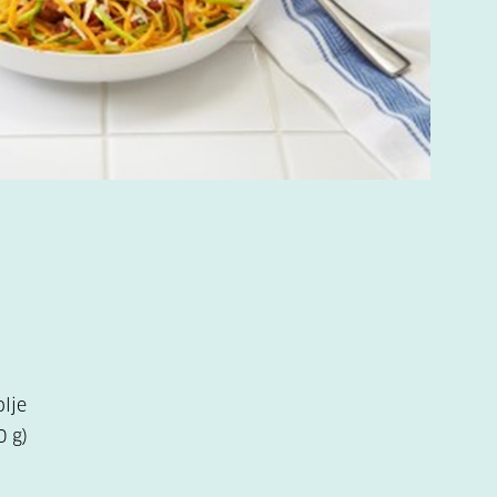
olje
0 g)