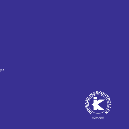
es
Godkjent
av
ube
Innsamlingskontrol