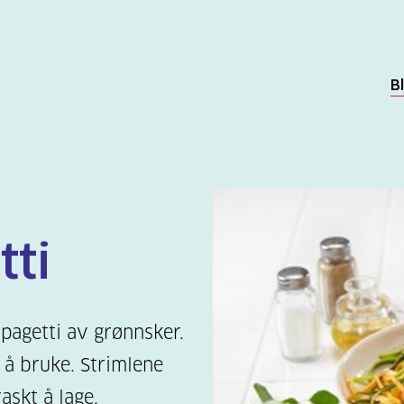
B
tti
 spagetti av grønnsker.
e å bruke. Strimlene
askt å lage.