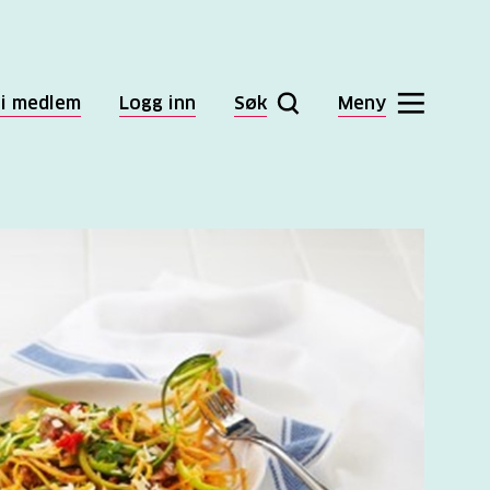
li medlem
Logg inn
Søk
Meny