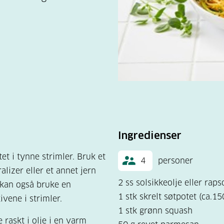
Ingredienser
t i tynne strimler. Bruk et
4
personer
lizer eller et annet jern
2 ss solsikkeolje eller raps
 kan også bruke en
1 stk skrelt søtpotet (ca.15
vene i strimler.
1 stk grønn squash
 raskt i olje i en varm