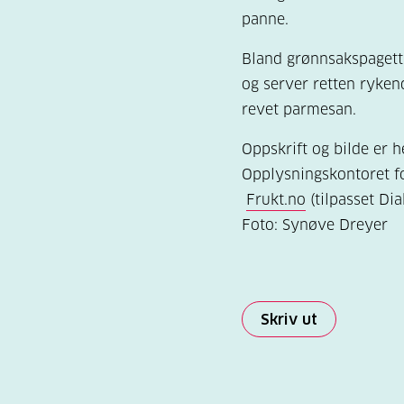
panne.
Bland grønnsakspagett
og server retten ryke
revet parmesan.
Oppskrift og bilde er h
Opplysningskontoret fo
Frukt.no
(tilpasset Di
Foto: Synøve Dreyer
Skriv ut