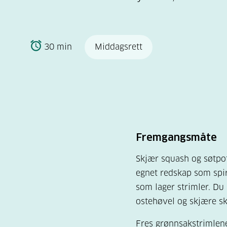
30 min
Middagsrett
Fremgangsmåte
Skjær squash og søtpote
egnet redskap som spira
som lager strimler. Du
ostehøvel og skjære ski
Fres grønnsakstrimlene