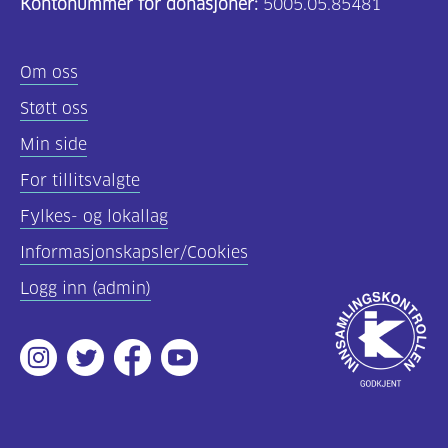
Kontonummer for donasjoner:
5005.05.85481
Om oss
Støtt oss
Min side
For tillitsvalgte
Fylkes- og lokallag
Informasjonskapsler/Cookies
Logg inn (admin)
Godkjent
av
Instagram
Twitter
Facebook
Youtube
Innsamlingsko