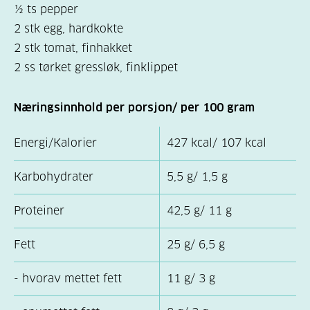
½ ts pepper
2 stk egg, hardkokte
2 stk tomat, finhakket
2 ss tørket gressløk, finklippet
Næringsinnhold per porsjon/ per 100 gram
Energi/Kalorier
427 kcal/ 107 kcal
Karbohydrater
5,5 g/ 1,5 g
Proteiner
42,5 g/ 11 g
Fett
25 g/ 6,5 g
- hvorav mettet fett
11 g/ 3 g