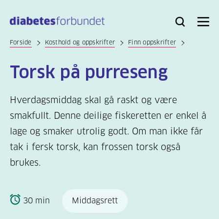
Til
hovedinnhold
Bli
Logg
Søk
Meny
medlem
inn
Forside
Kosthold og oppskrifter
Finn oppskrifter
Torsk på purreseng
Hverdagsmiddag skal gå raskt og være
smakfullt. Denne deilige fiskeretten er enkel å
lage og smaker utrolig godt. Om man ikke får
tak i fersk torsk, kan frossen torsk også
brukes.
30 min
Middagsrett