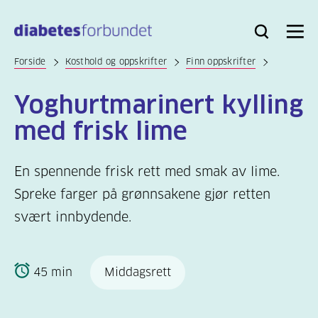
Til
hovedinnhold
Bli
Logg
Søk
Meny
medlem
inn
Forside
Kosthold og oppskrifter
Finn oppskrifter
Yoghurtmarinert kylling
med frisk lime
En spennende frisk rett med smak av lime.
Spreke farger på grønnsakene gjør retten
svært innbydende.
45 min
Middagsrett