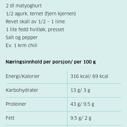
2 dl matyoghurt
1/2 agurk, ternet (fjern kjernen)
Revet skall av 1/2 – 1 lime
1 lite fedd hvitløk, presset
Salt og pepper
Ev. 1 krm chili
Næringsinnhold per porsjon/ per 100 g
Energi/Kalorier
316 kcal/ 69 kcal
Karbohydrater
13 g/ 3 g
Proteiner
43 g/ 9,5 g
Fett
9,5 g/ 2 g