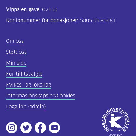
Vipps en gave:
02160
Kontonummer for donasjoner:
5005.05.85481
Om oss
Støtt oss
Min side
For tillitsvalgte
Fylkes- og lokallag
Informasjonskapsler/Cookies
Logg inn (admin)
Godkjent
av
Instagram
Twitter
Facebook
Youtube
Innsamlingsko