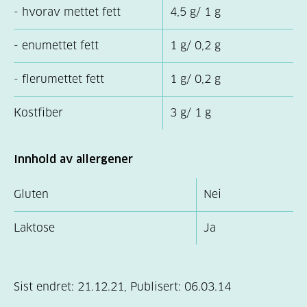
- hvorav mettet fett
4,5 g/ 1 g
- enumettet fett
1 g/ 0,2 g
- flerumettet fett
1 g/ 0,2 g
Kostfiber
3 g/ 1 g
Innhold av allergener
Gluten
Nei
Laktose
Ja
Sist endret:
21.12.21
,
Publisert:
06.03.14