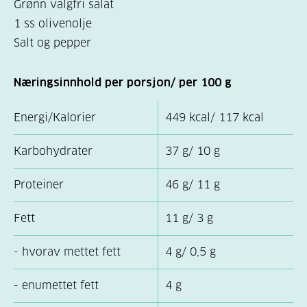
Grønn valgfri salat
1 ss olivenolje
Salt og pepper
Næringsinnhold per porsjon/ per 100 g
Energi/Kalorier
449 kcal/ 117 kcal
Karbohydrater
37 g/ 10 g
Proteiner
46 g/ 11 g
Fett
11 g/ 3 g
- hvorav mettet fett
4 g/ 0,5 g
- enumettet fett
4 g