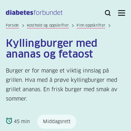
Til
hovedinnhold
Bli
Logg
Søk
Meny
medlem
inn
Forside
Kosthold og oppskrifter
Finn oppskrifter
Kyllingburger med
ananas og fetaost
Burger er for mange et viktig innslag på
grillen. Hva med å prøve kyllingburger med
grillet ananas. En frisk burger med smak av
sommer.
45 min
Middagsrett