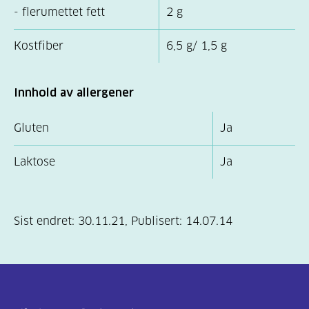
- flerumettet fett
2 g
Kostfiber
6,5 g/ 1,5 g
Innhold av allergener
Gluten
Ja
Laktose
Ja
Sist endret:
30.11.21
,
Publisert:
14.07.14