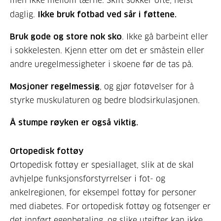
men ikke mellom tærne. Skift sokker ofte, helst
daglig.
Ikke bruk fotbad ved sår i føttene.
Bruk gode og store nok sko
. Ikke gå barbeint eller
i sokkelesten. Kjenn etter om det er småstein eller
andre uregelmessigheter i skoene før de tas på.
Mosjoner regelmessig
, og gjør fotøvelser for å
styrke muskulaturen og bedre blodsirkulasjonen.
Å stumpe røyken er også viktig.
Ortopedisk fottøy
Ortopedisk fottøy er spesiallaget, slik at de skal
avhjelpe funksjonsforstyrrelser i fot- og
ankelregionen, for eksempel fottøy for personer
med diabetes. For ortopedisk fottøy og fotsenger er
det innført egenbetaling, og slike utgifter kan ikke