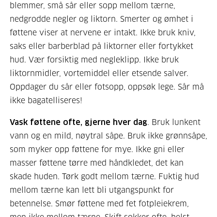
blemmer, små sår eller sopp mellom tærne,
nedgrodde negler og liktorn. Smerter og ømhet i
føttene viser at nervene er intakt. Ikke bruk kniv,
saks eller barberblad på liktorner eller fortykket
hud. Vær forsiktig med negleklipp. Ikke bruk
liktornmidler, vortemiddel eller etsende salver.
Oppdager du sår eller fotsopp, oppsøk lege. Sår må
ikke bagatelliseres!
Vask føttene ofte, gjerne hver dag
. Bruk lunkent
vann og en mild, nøytral såpe. Bruk ikke grønnsåpe,
som myker opp føttene for mye. Ikke gni eller
masser føttene tørre med håndkledet, det kan
skade huden. Tørk godt mellom tærne. Fuktig hud
mellom tærne kan lett bli utgangspunkt for
betennelse. Smør føttene med fet fotpleiekrem,