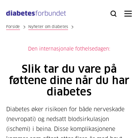
Til
hovedinnhold
Bli
Logg
Søk
Meny
medlem
inn
Forside
Nyheter om diabetes
Den internasjonale fothelsedagen:
Slik tar du vare på
føttene dine når du har
diabetes
Diabetes øker risikoen for både nerveskade
(nevropati) og nedsatt blodsirkulasjon
(ischemi) i beina. Disse komplikasjonene