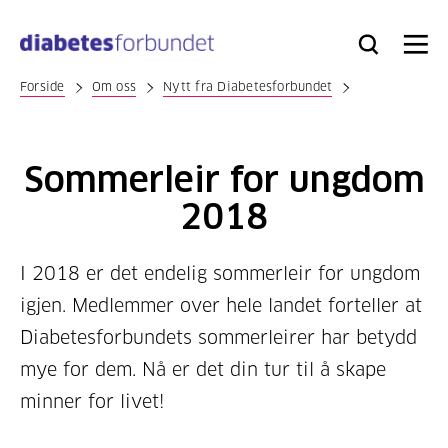
Til
hovedinnhold
Bli
Logg
Søk
Meny
medlem
inn
Forside
Om oss
Nytt fra Diabetesforbundet
Sommerleir for ungdom
2018
I 2018 er det endelig sommerleir for ungdom
igjen. Medlemmer over hele landet forteller at
Diabetesforbundets sommerleirer har betydd
mye for dem. Nå er det din tur til å skape
minner for livet!