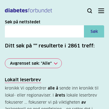
Til
hovedinnhold
Bli
Logg
Søk
Meny
medlem
inn
Søk
Søk på nettstedet
Søk
Ditt søk på "" resulterte i 2861 treff:
Avgrenset søk: "Alle"
Alle
Lokalt leserbrev
(2821)
kronikk Vi oppfordrer
alle å
sende inn kronikk til
Mer
lokal- eller regionaviser. I
årets
lokale leserbrev
(863)
fokuserer ... fokuserer vi på viktigheten
av