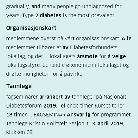
gradually,
and
many people go undiagnosed for
diabetes?
years. Type
2 diabetes
is the most prevalent
(9)
Organisasjonskart
Bli
medlemmene øverst på vårt organisasjonskart.
Alle
medlem
medlemmer tilhører et
av
Diabetesforbundets
(1)
lokallag, og det ... lokallagets
årsmøte
for
å velge
lokallagsstyre, behandle økonomien i lokallaget og
drøfte muligheten for
å
påvirke
Tannlege
fagseminarer
arrangert av
tannleger på Nasjonalt
Diabetesforum
2019
. Tellende timer Kurset teller
18
timer ... FAGSEMINAR
Ansvarlig
for programmet:
Tannlege Kristin Kolltveit Sesjon
1
:
3
.
april 2019
,
klokken 09