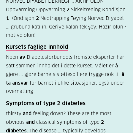
NORVEÇ DİYABET DERNEĞİ ... AKTİF OLUN
Oppvarming Oppvarming
2
Sirkeltrening Kondisjon
Felles
1
KOndisjon
2
Nedtrapping Tøying Norveç Diyabet
innhold
... grubuna katılın. Geriye kalan tek şey: Hazır olun
-
(68)
motive olun!
Diabetes
Kursets faglige innhold
type
Noen
av
Diabetesforbundets fremste eksperter har
1
satt sammen innholdet i dette kurset. Målet er
å
(56)
gjøre ... gjøre barnets støttespillere trygge nok til
å
Diabetes
ta ansvar
for barnet i ulike situasjoner, også under
overnatting
type
2
Symptoms of type
2
diabetes
(19)
thirsty
and
feeling down? These are the most
obvious
and
classical symptoms of type
2
Hva
diabetes
. The disease ... typically develops
er