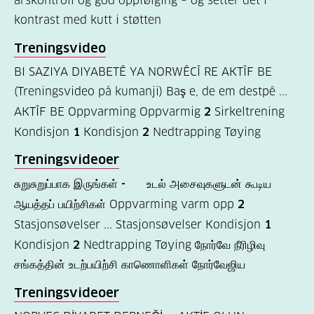
årskontroll og god oppfølging – og setter det i
Kosthold
kontrast med kutt i støtten
og
Treningsvideo
oppskrifter
BI SAZIYA DIYABETÊ YA NORWÊCÎ RE AKTÎF BE
(725)
(Treningsvideo på kumanji) Baş e, de em destpê ...
Tilbud
AKTÎF BE Oppvarming Oppvarmig
2
Sirkeltrening
til
Kondisjon
1
Kondisjon
2
Nedtrapping Tøying
deg
Treningsvideoer
(595)
சுறுசுறுப்பாக இருங்கள்
-
உடல் அசைவுகளுடன் கூடிய
Om
ஆயத்தப் பயிற்சிகள் Oppvarming varm opp
2
oss
Stasjonsøvelser ... Stasjonsøvelser Kondisjon
1
(316)
Kondisjon
2
Nedtrapping Tøying நோர்வே நீரிழிவு
சங்கத்தின் உடற்பயிற்சி காணொளிகள் நோர்வேஜிய
For
helsepersonell
Treningsvideoer
(169)