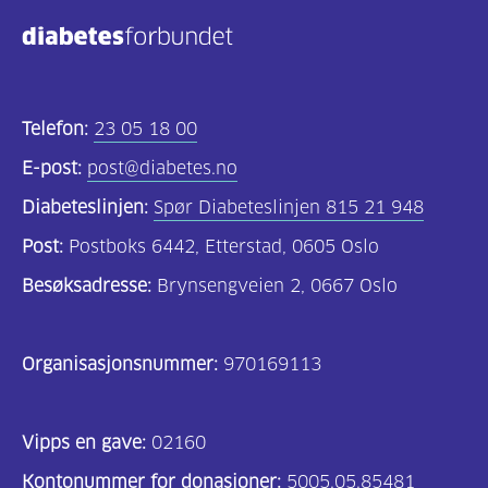
Kosthold
og
oppskrifter
(725)
Telefon:
23 05 18 00
Tilbud
E-post:
post@diabetes.no
til
Diabeteslinjen:
Spør Diabeteslinjen 815 21 948
deg
Post:
Postboks 6442, Etterstad, 0605 Oslo
(591)
Besøksadresse:
Brynsengveien 2, 0667 Oslo
Om
oss
Organisasjonsnummer:
970169113
(316)
For
Vipps en gave:
02160
helsepersonell
Kontonummer for donasjoner:
5005.05.85481
(169)