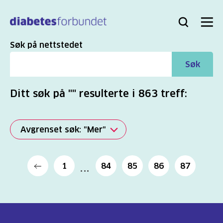
Til
hovedinnhold
Bli
Logg
Søk
Meny
medlem
inn
Søk
Søk på nettstedet
Søk
Ditt søk på "" resulterte i 863 treff:
Avgrenset søk: "Mer"
Alle
1
84
85
86
87
(2817)
Mer
(863)