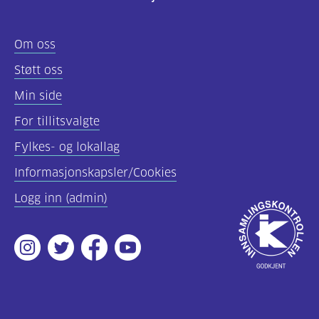
Felles
Om oss
innhold
Støtt oss
(68)
Min side
Diabetes
For tillitsvalgte
type
Fylkes- og lokallag
1
(56)
Informasjonskapsler/Cookies
Logg inn (admin)
Diabetes
Godkjent
type
av
2
Instagram
Twitter
Facebook
Youtube
Innsamlingsko
(19)
Hva
er