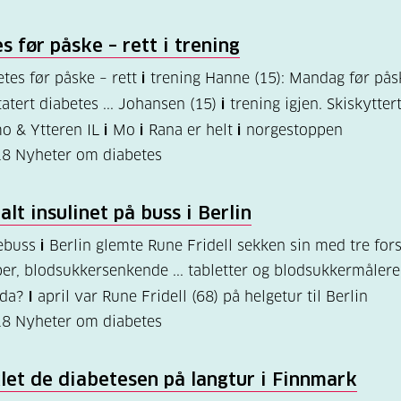
s før påske – rett
i
trening
etes før påske – rett
i
trening Hanne (15): Mandag før pås
atert diabetes ... Johansen (15)
i
trening igjen. Skiskytter
o & Ytteren IL
i
Mo
i
Rana er helt
i
norgestoppen
18
Nyheter om diabetes
alt insulinet på buss
i
Berlin
tebuss
i
Berlin glemte Rune Fridell sekken sin med tre fors
per, blodsukkersenkende ... tabletter og blodsukkermåler
 da?
I
april var Rune Fridell (68) på helgetur til Berlin
18
Nyheter om diabetes
klet de diabetesen på langtur
i
Finnmark