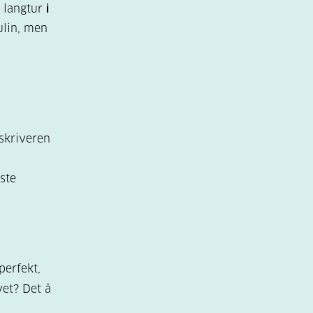
å langtur
i
ulin, men
skriveren
ste
perfekt,
vet? Det å