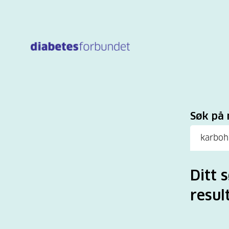
Til
hovedinnhold
Sø
Søk på 
Ditt 
resul