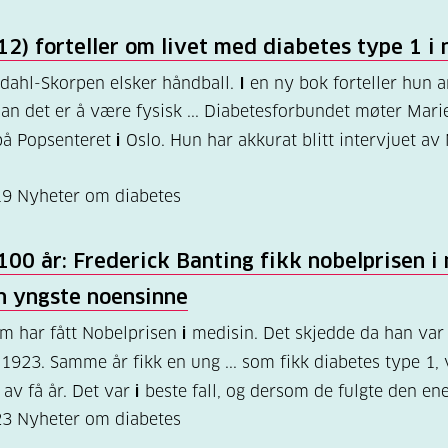
12) forteller om livet med diabetes type 1
i
n
dahl-Skorpen elsker håndball.
I
en ny bok forteller hun 
n det er å være fysisk ... Diabetesforbundet møter Mar
på Popsenteret
i
Oslo. Hun har akkurat blitt intervjuet av
19
Nyheter om diabetes
 100 år: Frederick Banting fikk nobelprisen
i
n yngste noensinne
m har fått Nobelprisen
i
medisin. Det skjedde da han var
1923. Samme år fikk en ung ... som fikk diabetes type 1, 
 av få år. Det var
i
beste fall, og dersom de fulgte den en
23
Nyheter om diabetes