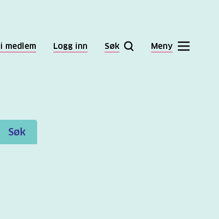
li medlem
Logg inn
Søk
Meny
Søk