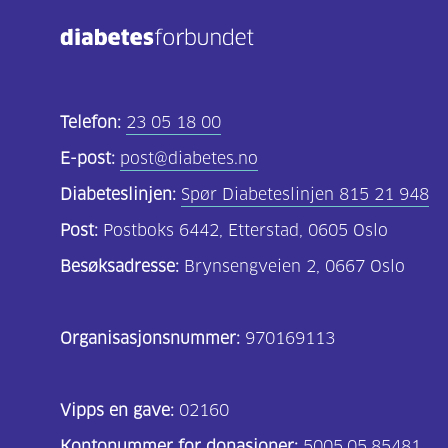
Telefon:
23 05 18 00
E-post:
post@diabetes.no
Diabeteslinjen:
Spør Diabeteslinjen 815 21 948
Post:
Postboks 6442, Etterstad, 0605 Oslo
Besøksadresse:
Brynsengveien 2, 0667 Oslo
Organisasjonsnummer:
970169113
Vipps en gave:
02160
Kontonummer for donasjoner:
5005.05.85481