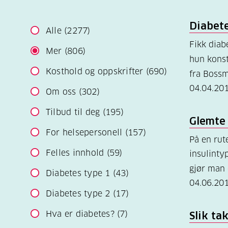
Diabete
Alle
(2277)
Fikk diab
Mer
(806)
hun konst
Kosthold og oppskrifter
(690)
fra Bossm
04.04.20
Om oss
(302)
Tilbud til deg
(195)
Glemte 
For helsepersonell
(157)
På en ru
Felles innhold
(59)
insulinty
gjør man
Diabetes type 1
(43)
04.06.20
Diabetes type 2
(17)
Hva er diabetes?
(7)
Slik ta