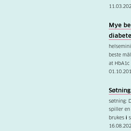
11.03.20
Mye be
diabet
helsemini
beste mål
at HbA1c 
01.10.20
Søtning
søtning: 
spiller en
brukes
i
s
16.08.20