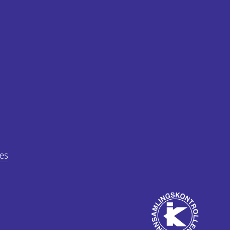
es
Godkjent
av
ube