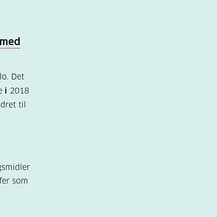
 med
o. Det
te
i
2018
ret til
gsmidler
ffer som