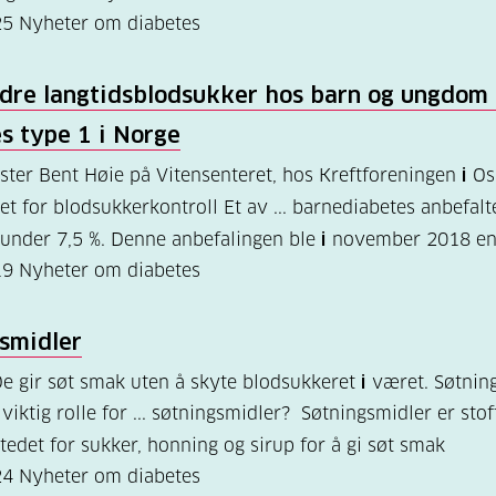
25
Nyheter om diabetes
dre langtidsblodsukker hos barn og ungdom
es type 1
i
Norge
ster Bent Høie på Vitensenteret, hos Kreftforeningen
i
Osl
et for blodsukkerkontroll Et av ... barnediabetes anbefal
under 7,5 %. Denne anbefalingen ble
i
november 2018 end
19
Nyheter om diabetes
smidler
De gir søt smak uten å skyte blodsukkeret
i
været. Søtnin
 viktig rolle for ... søtningsmidler? Søtningsmidler er sto
tedet for sukker, honning og sirup for å gi søt smak
24
Nyheter om diabetes