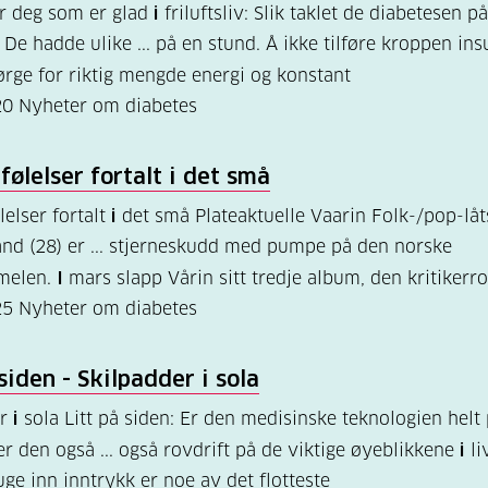
or deg som er glad
i
friluftsliv: Slik taklet de diabetesen p
De hadde ulike ... på en stund. Å ikke tilføre kroppen ins
ørge for riktig mengde energi og konstant
20
Nyheter om diabetes
 følelser fortalt
i
det små
lelser fortalt
i
det små Plateaktuelle Vaarin Folk-/pop-låt
and (28) er ... stjerneskudd med pumpe på den norske
mmelen.
I
mars slapp Vårin sitt tredje album, den kritikerro
25
Nyheter om diabetes
 siden - Skilpadder
i
sola
er
i
sola Litt på siden: Er den medisinske teknologien helt 
ver den også ... også rovdrift på de viktige øyeblikkene
i
li
uge inn inntrykk er noe av det flotteste