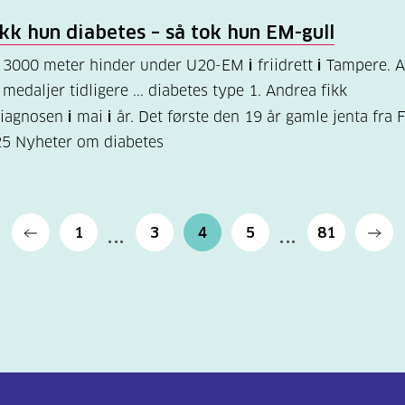
ikk hun diabetes – så tok hun EM-gull
på 3000 meter hinder under U20-EM
i
friidrett
i
Tampere. A
medaljer tidligere ... diabetes type 1. Andrea fikk
diagnosen
i
mai
i
år. Det første den 19 år gamle jenta fra
25
Nyheter om diabetes
1
3
4
5
81