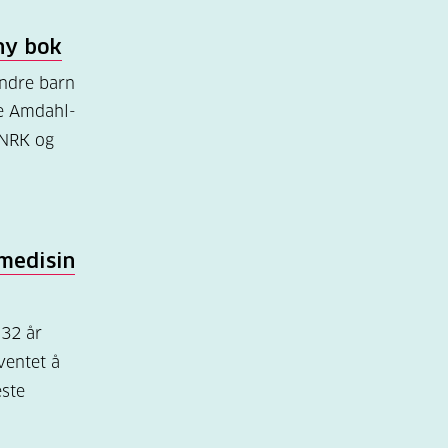
y bok
andre barn
ie Amdahl-
 NRK og
medisin
 32 år
ventet å
este