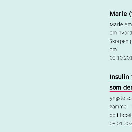
Marie (
Marie Am
om hvorda
Skorpen 
om
02.10.20
Insulin
som de
yngste so
gammel
i
dø
i
løpet
09.01.20