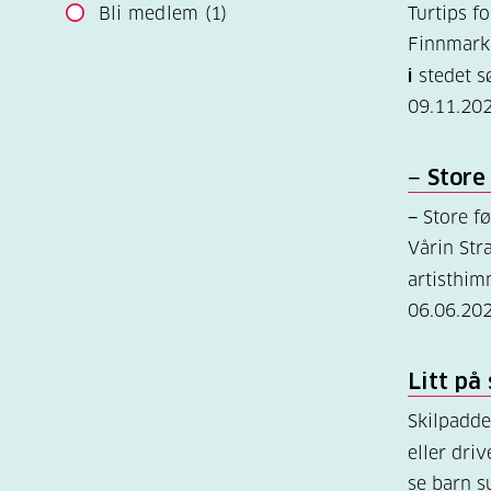
Bli medlem
(1)
Turtips f
Finnmark 
i
stedet s
09.11.20
− Store
− Store fø
Vårin Str
artisthi
06.06.20
Litt på
Skilpadd
eller dri
se barn s