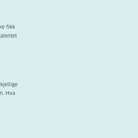
ke fikk
talentet
kjellige
en. Hva