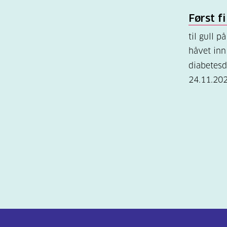
Først f
til gull 
håvet inn 
diabetes
24.11.20