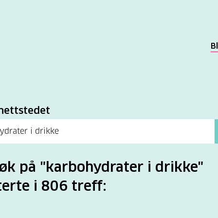
B
k
nettstedet
søk på "karbohydrater i drikke"
terte i 806 treff: