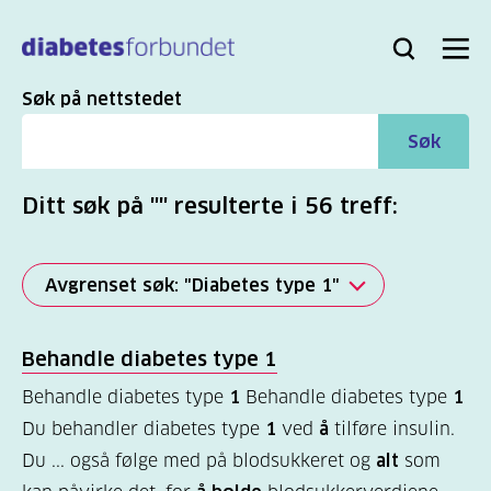
Til
hovedinnhold
Bli
Logg
Søk
Meny
medlem
inn
Søk
Søk på nettstedet
Søk
Ditt søk på "" resulterte i 56 treff:
Avgrenset søk: "Diabetes type 1"
Alle
Behandle diabetes type
1
(2817)
Behandle diabetes type
1
Behandle diabetes type
1
Mer
Du behandler diabetes type
1
ved
å
tilføre insulin.
(863)
Du ... også følge med på blodsukkeret og
alt
som