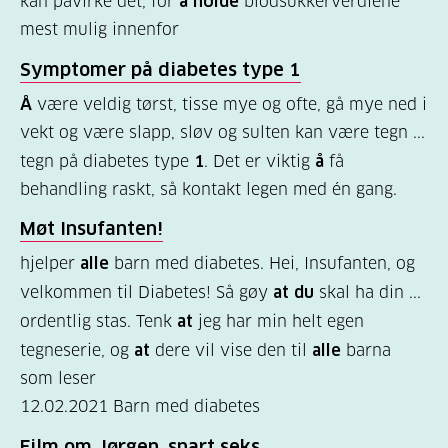
kan påvirke det, for
å holde
blodsukkerverdiene
Kosthold
mest mulig innenfor
og
Symptomer på diabetes type
1
oppskrifter
(725)
Å
være veldig tørst, tisse mye og ofte, gå mye ned i
vekt og være slapp, sløv og sulten kan være tegn ...
Tilbud
tegn på diabetes type
1
. Det er viktig
å
få
til
behandling raskt, så kontakt legen med én gang.
deg
Møt Insufanten!
(591)
hjelper
alle
barn med diabetes. Hei, Insufanten, og
Om
velkommen til Diabetes! Så gøy
at du
skal ha din ...
oss
ordentlig stas. Tenk
at
jeg har min helt egen
(316)
tegneserie, og
at
dere vil vise den til
alle
barna
som leser
For
12.02.2021
Barn med diabetes
helsepersonell
Film om Jørgen, snart seks
(169)