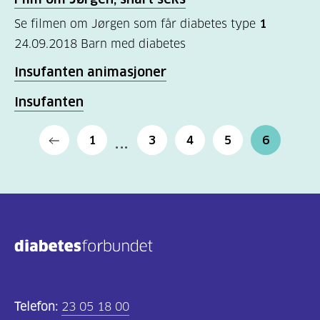
Se filmen om Jørgen som får diabetes type
1
Felles
24.09.2018
Barn med diabetes
innhold
Insufanten
animasjoner
(68)
Insufanten
Diabetes
type
1
3
4
5
6
1
(56)
Diabetes
type
2
(19)
Hva
Telefon:
23 05 18 00
er