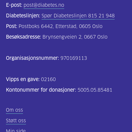
E-post:
post@diabetes.no
diabetes?
Diabeteslinjen:
Spør Diabeteslinjen 815 21 948
(9)
Post:
Postboks 6442, Etterstad, 0605 Oslo
Bli
Besøksadresse:
Brynsengveien 2, 0667 Oslo
medlem
(1)
Organisasjonsnummer:
970169113
Vipps en gave:
02160
Kontonummer for donasjoner:
5005.05.85481
Om oss
Støtt oss
Min side