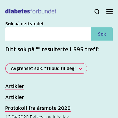
Til
hovedinnhold
Bli
Logg
Søk
Meny
medlem
inn
Søk
Søk på nettstedet
Søk
Ditt søk på "" resulterte i 595 treff:
Avgrenset søk: "Tilbud til deg"
Alle
Artikler
(2821)
Artikler
Mer
Protokoll fra
årsmøte 2020
(863)
13.04.2020
Fylkes- og lokallag