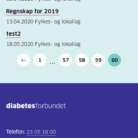
Kosthold
Regnskap for
2019
og
13.04.2020
Fylkes- og lokallag
oppskrifter
(725)
test2
Tilbud
18.05.2020
Fylkes- og lokallag
til
1
57
58
59
60
deg
(595)
Om
oss
(316)
For
helsepersonell
Telefon:
23 05 18 00
(169)