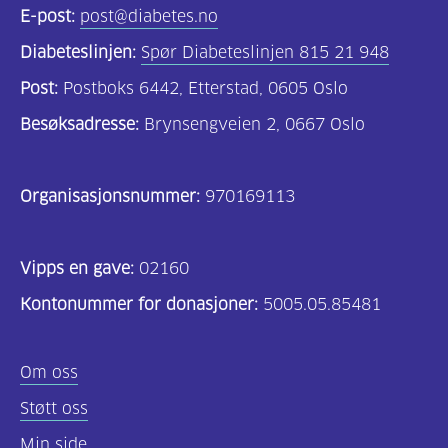
E-post:
post@diabetes.no
Felles
Diabeteslinjen:
Spør Diabeteslinjen 815 21 948
innhold
Post:
Postboks 6442, Etterstad, 0605 Oslo
(68)
Besøksadresse:
Brynsengveien 2, 0667 Oslo
Diabetes
type
Organisasjonsnummer:
970169113
1
(56)
Vipps en gave:
02160
Diabetes
Kontonummer for donasjoner:
5005.05.85481
type
2
Om oss
(19)
Støtt oss
Hva
Min side
er