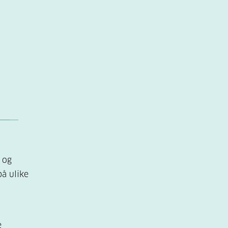
 og
å ulike
e