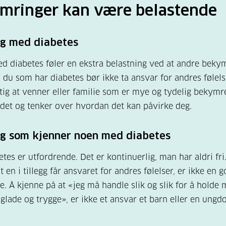
arer kan bidra til følelse av skuffelse eller bekymring.
mringer kan være belastende
gjerne del i gode og sunne levevaner
deg med diabetes
aner er jo bra for alle! Gjør det til et samarbeid mellom
en med diabetes.
 diabetes føler en ekstra belastning ved at andre beky
du som har diabetes bør ikke ta ansvar for andres følels
ktig at venner eller familie som er mye og tydelig bekymre
r hvordan du kan være en best mulig støtte
 det og tenker over hvordan det kan påvirke deg.
sikkert være til hjelp eller støtte på flere måter. Det kan
at personen med diabetes har andre behov enn du tror. 
deg som kjenner noen med diabetes
rsonen trenger, så unngår dere misforståelser, og du får 
mulighet til å være den trygge personen du ønsker å vær
etes er utfordrende. Det er kontinuerlig, man har aldri fri
 en i tillegg får ansvaret for andres følelser, er ikke en 
e. Å kjenne på at «jeg må handle slik og slik for å hold
by trygghet og oppmuntring
glade og trygge», er ikke et ansvar et barn eller en ungd
ige stikkord for å være en god støtte er å være trygg og
trende uansett situasjon.