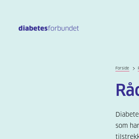
Til
hovedinnhold
Forside
Rå
Diabete
som har
tilstre