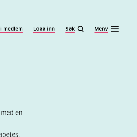
li medlem
Logg inn
Søk
Meny
r med en
abetes.