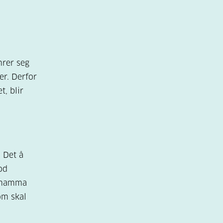
 deg og
mrer seg
er. Derfor
t, blir
 også
Spør
en
e.
. Det å
god
e mamma
om skal