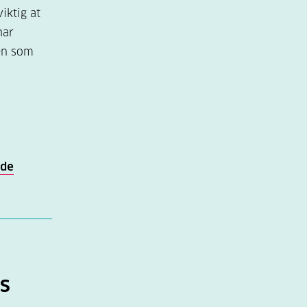
iktig at
har
den som
nde
es