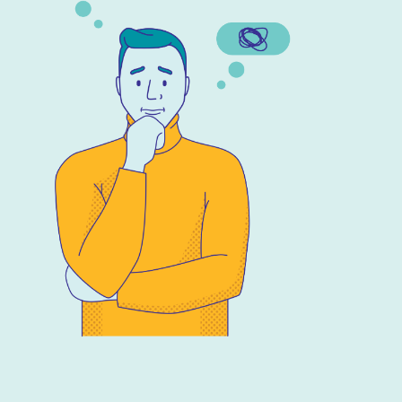
ve historier fører ikke noe godt med seg. Personer med g
t diabetes har gode sjanser for å leve lange og sunne liv.
e bli skremt når personen med diabetes måler blodsukke
ar insulin
ikke alltid så stas å måtte gjøre målinger eller sette insul
helt nødvendig. Det er faktisk nødvendig å gjøre det flere
 om dagen, og da er det fint å ikke føle at det er noe ma
for å ta hensyn til andre.
e smugtitt eller kom med kommentarer på personens
kkerverdier uten å ha fått tillatelse
kerverdiene er private og noe du kun skal ha tilgang til 
. Svingninger i blodsukkerverdiene er helt normalt, og