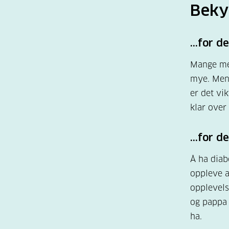
komment
Beky
6. Ta 
...for 
Sunne v
person
Mange med
mye. Men 
er det vi
7. Spø
klar over
Du kan 
hende 
...for 
hva pe
bedre 
Å ha diab
oppleve at
opplevels
8. Til
og pappa 
To vikt
ha.
oppmun