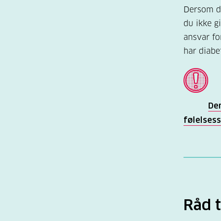
Dersom du
du ikke gi
ansvar fo
har diabet
De
følelses
Råd t