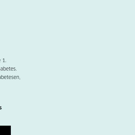
 1.
abetes.
abetesen,
.
s