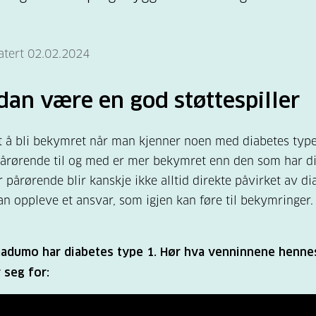
atert 02.02.2024
an være en god støttespiller
tt å bli bekymret når man kjenner noen med diabetes type
årørende til og med er mer bekymret enn den som har di
 pårørende blir kanskje ikke alltid direkte påvirket av di
n oppleve et ansvar, som igjen kan føre til bekymringer
aadumo har diabetes type 1. Hør hva venninnene henne
 seg for: