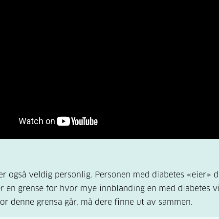
er også veldig personlig. Personen med diabetes «eier» 
er en grense for hvor mye innblanding en med diabetes vi
or denne grensa går, må dere finne ut av sammen.