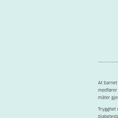
At barnet
medfører 
måter gj
Trygghet 
diabetesb