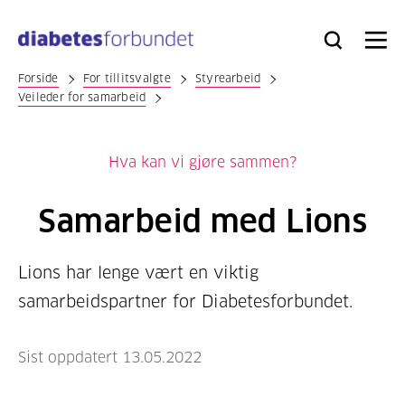
Til
hovedinnhold
Bli
Logg
Søk
Meny
medlem
inn
Forside
For tillitsvalgte
Styrearbeid
Veileder for samarbeid
Hva kan vi gjøre sammen?
Samarbeid med Lions
Lions har lenge vært en viktig
samarbeidspartner for Diabetesforbundet.
Sist oppdatert 13.05.2022